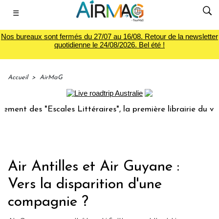
☰
Nos bureaux sont fermés du 27/07 au 16/08. Retour de la newsletter
quotidienne le 24/08/2026. Bel été !
Accueil
>
AirMaG
 "Escales Littéraires", la première librairie du voyage
L
Air Antilles et Air Guyane :
Vers la disparition d'une
compagnie ?