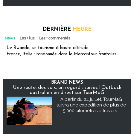
DERNIÈRE
HEURE
News
Les + lus
Les + commentés
Le Rwanda, un tourisme à haute altitude
France, Italie : randonnée dans le Mercantour frontalier
BRAND NEWS
Une route, des voix, un regard : suivez l’Outback
australien en direct sur TourMaG
À partir du 24 juillet, TourMaG
suivra une expédition de plus de
5 000 kilomètres à travers...