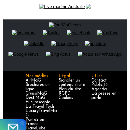
Nos médias
Légal
Utiles
AirMaG
Signaler un
Contact
Brochures en
contenu illicite
Publicité
ligne
Plan du site
Agenda
CruiseMaG
RGPD
La presse en
DestiMaG
Cookies
parle
Futuroscopie
La Travel Tech
LuxuryTravelMa
G
Partez en
France
TravelJobs