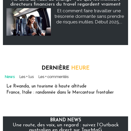
directeurs financiers du travel regardent vraiment
Et comment faire travailler une
trésorerie dormante sans prendre
de risques inutiles. Début 2025,...
DERNIÈRE
HEURE
News
Les + lus
Les + commentés
Le Rwanda, un tourisme à haute altitude
France, Italie : randonnée dans le Mercantour frontalier
BRAND NEWS
Une route, des voix, un regard : suivez l’Outback
australien en direct sur TourMaG