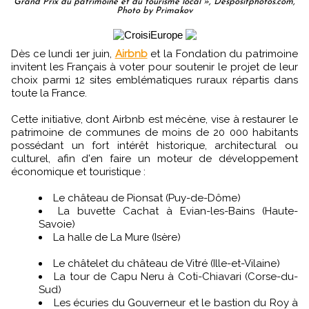
Grand Prix du patrimoine et du tourisme local », Despositphotos.com,
Photo by Primakov
Dès ce lundi 1er juin,
Airbnb
et la Fondation du patrimoine
invitent les Français à voter pour soutenir le projet de leur
choix parmi 12 sites emblématiques ruraux répartis dans
toute la France.
Cette initiative, dont Airbnb est mécène, vise à restaurer le
patrimoine de communes de moins de 20 000 habitants
possédant un fort intérêt historique, architectural ou
culturel, afin d'en faire un moteur de développement
économique et touristique :
Le château de Pionsat (Puy-de-Dôme)​
La buvette Cachat à Evian-les-Bains​ (Haute-
Savoie)
La halle de La Mure (Isère)
Le châtelet du château de Vitré​ (Ille-et-Vilaine)
La tour de Capu Neru à Coti-Chiavari​ (Corse-du-
Sud)
Les écuries du Gouverneur et le bastion du Roy à