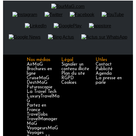
Nos médias
Légal
Utiles
AirMaG
Signaler un
Contact
Brochures en
contenu illicite
Publicité
ligne
Plan du site
Agenda
CruiseMaG
RGPD
La presse en
DestiMaG
Cookies
parle
Futuroscopie
La Travel Tech
LuxuryTravelMa
G
Partez en
France
TravelJobs
TravelManager
MaG
VoyageursMaG
Voyages