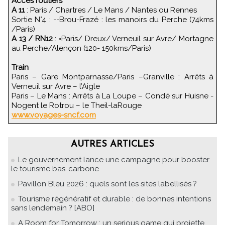
Accès routiers
A 11
: Paris / Chartres / Le Mans / Nantes ou Rennes
Sortie N°4 : --Brou-Frazé : les manoirs du Perche (74kms
/Paris)
A 13 / RN12
: ◦Paris/ Dreux/ Verneuil sur Avre/ Mortagne
au Perche/Alençon (120- 150kms/Paris)
Train
Paris – Gare Montparnasse/Paris –Granville : Arrêts à
Verneuil sur Avre – l’Aigle
Paris – Le Mans : Arrêts à La Loupe – Condé sur Huisne -
Nogent le Rotrou – le Theil-laRouge
www.voyages-sncf.com
AUTRES ARTICLES
Le gouvernement lance une campagne pour booster
le tourisme bas-carbone
Pavillon Bleu 2026 : quels sont les sites labellisés ?
Tourisme régénératif et durable : de bonnes intentions
sans lendemain ? [ABO]
A Room for Tomorrow : un serious game qui projette