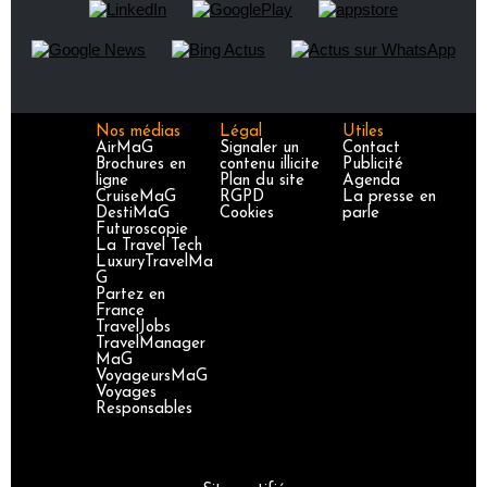
Nos médias
Légal
Utiles
AirMaG
Signaler un
Contact
Brochures en
contenu illicite
Publicité
ligne
Plan du site
Agenda
CruiseMaG
RGPD
La presse en
DestiMaG
Cookies
parle
Futuroscopie
La Travel Tech
LuxuryTravelMa
G
Partez en
France
TravelJobs
TravelManager
MaG
VoyageursMaG
Voyages
Responsables