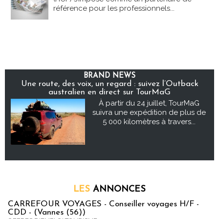
référence pour les professionnels...
BRAND NEWS
Une route, des voix, un regard : suivez l’Outback
australien en direct sur TourMaG
À partir du 24 juillet, TourMaG
suivra une expédition de plus de
5 000 kilomètres à travers...
LES
ANNONCES
CARREFOUR VOYAGES - Conseiller voyages H/F -
CDD - (Vannes (56))