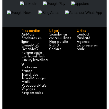
Nos médias
Légal
Utiles
AirMaG
Signaler un
Contact
Brochures en
contenu illicite
Publicité
ligne
Plan du site
Agenda
CruiseMaG
RGPD
La presse en
DestiMaG
Cookies
parle
Futuroscopie
La Travel Tech
LuxuryTravelMa
G
Partez en
France
TravelJobs
TravelManager
MaG
VoyageursMaG
Voyages
Responsables