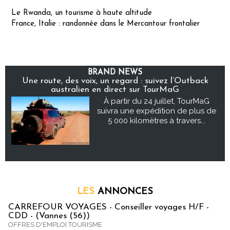
Le Rwanda, un tourisme à haute altitude
France, Italie : randonnée dans le Mercantour frontalier
BRAND NEWS
Une route, des voix, un regard : suivez l’Outback
australien en direct sur TourMaG
À partir du 24 juillet, TourMaG
suivra une expédition de plus de
5 000 kilomètres à travers...
LES
ANNONCES
CARREFOUR VOYAGES - Conseiller voyages H/F -
CDD - (Vannes (56))
OFFRES D'EMPLOI TOURISME