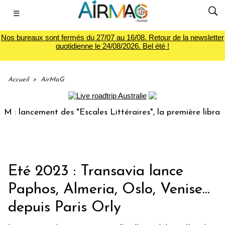
☰
Nos bureaux sont fermés du 27/07 au 16/08. Retour de la newsletter
quotidienne le 24/08/2026. Bel été !
Accueil
>
AirMaG
ancement des "Escales Littéraires", la première librairie du
Eté 2023 : Transavia lance
Paphos, Almeria, Oslo, Venise...
depuis Paris Orly