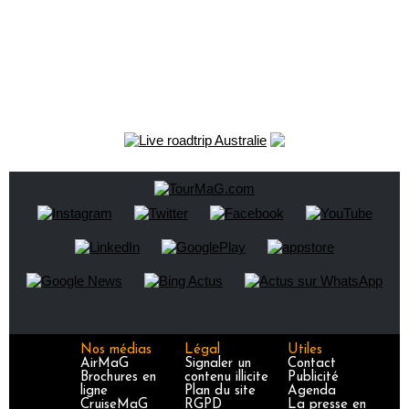
Nos médias
Légal
Utiles
AirMaG
Signaler un
Contact
Brochures en
contenu illicite
Publicité
ligne
Plan du site
Agenda
CruiseMaG
RGPD
La presse en