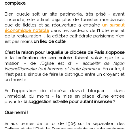
complexe.
Bien qu’elle soit un site patrimonial très prisé - avant
l'incendie, elle attirait déjà plus de touristes mondialisés
que de fidèles et sa réouverture a entraîné
un sursaut
économique notable
dans les secteurs de l'hôtellerie et
de la restauration -, la célèbre cathédrale parisienne n'en
est pas moins
un lieu de culte.
C'est la raison pour laquelle le diocèse de Paris s'oppose
à la tarification de son entrée
, faisant valoir que la «
mission » de l'Eglise est d' «
accueillir de façon
inconditionnelle tout homme et toute femme
». En outre, il
n’est pas si simple de faire le distinguo entre un croyant et
un touriste.
Si l'opposition du diocèse devrait bloquer - dans
l'immédiat, du moins - la mise en place d'une entrée
payante,
la suggestion est-elle pour autant insensée ?
Que nenni !
Si aux termes de la loi de 1905 sur la séparation des
Eglises et de l'Etat, la France ne salarie ou subventionne