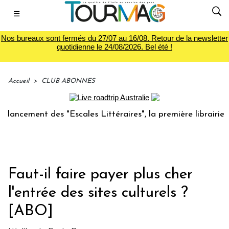
☰
Nos bureaux sont fermés du 27/07 au 16/08. Retour de la newsletter
quotidienne le 24/08/2026. Bel été !
Accueil
>
CLUB ABONNES
nt des "Escales Littéraires", la première librairie du voyag
Faut-il faire payer plus cher
l'entrée des sites culturels ?
[ABO]