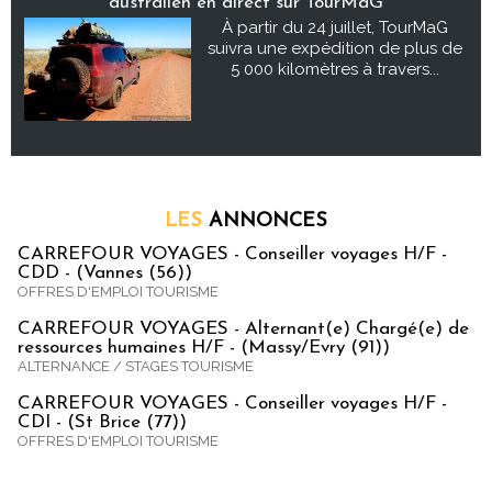
australien en direct sur TourMaG
À partir du 24 juillet, TourMaG
suivra une expédition de plus de
5 000 kilomètres à travers...
LES
ANNONCES
CARREFOUR VOYAGES - Conseiller voyages H/F -
CDD - (Vannes (56))
OFFRES D'EMPLOI TOURISME
CARREFOUR VOYAGES - Alternant(e) Chargé(e) de
ressources humaines H/F - (Massy/Evry (91))
ALTERNANCE / STAGES TOURISME
CARREFOUR VOYAGES - Conseiller voyages H/F -
CDI - (St Brice (77))
OFFRES D'EMPLOI TOURISME