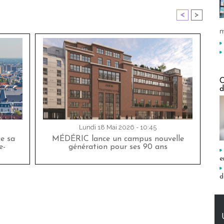
<
>
m
C
d
Lundi 18 Mai 2026 - 10:45
ce sa
MÉDÉRIC lance un campus nouvelle
e-
génération pour ses 90 ans
e
d