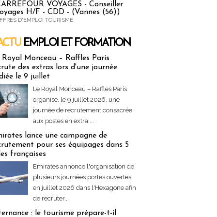
ARREFOUR VOYAGES - Conseiller
oyages H/F - CDD - (Vannes (56))
FFRES D'EMPLOI TOURISME
ACTU
EMPLOI ET FORMATION
 & Formation
 Royal Monceau – Raffles Paris
crute des extras lors d'une journée
diée le 9 juillet
Le Royal Monceau – Raffles Paris
organise, le 9 juillet 2026, une
journée de recrutement consacrée
aux postes en extra....
irates lance une campagne de
crutement pour ses équipages dans 5
lles françaises
Emirates annonce l'organisation de
plusieurs journées portes ouvertes
en juillet 2026 dans l'Hexagone afin
de recruter...
ternance : le tourisme prépare-t-il