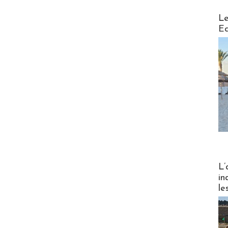
Distribu
Le
Ed
Partez
L’
in
le