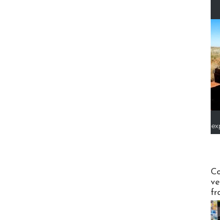
ex
Publi-n
Co
ve
fr