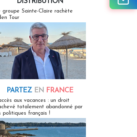
DISTRIBUTION
tion
 groupe Sainte-Claire rachète
en Tour
PARTEZ
EN
FRANCE
 en France
accès aux vacances : un droit
achevé totalement abandonné par
s politiques français !