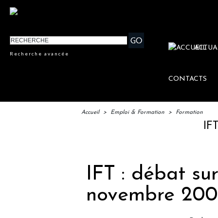
ACTUA
Recherche avancée
CONTACTS
Accueil
>
Emploi & Formation
>
Formation
IFTM : lan
IFT : débat sur
novembre 200