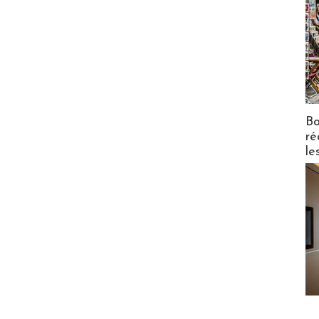
Bo
ré
le