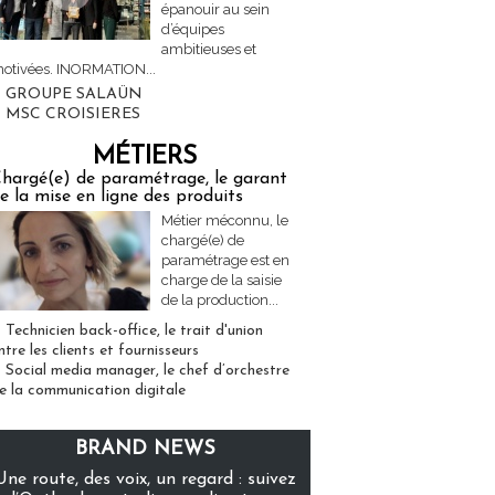
épanouir au sein
d’équipes
ambitieuses et
otivées. INORMATION...
GROUPE SALAÜN
MSC CROISIERES
MÉTIERS
hargé(e) de paramétrage, le garant
e la mise en ligne des produits
Métier méconnu, le
chargé(e) de
paramétrage est en
charge de la saisie
de la production...
Technicien back-office, le trait d'union
ntre les clients et fournisseurs
Social media manager, le chef d’orchestre
e la communication digitale
BRAND NEWS
Une route, des voix, un regard : suivez