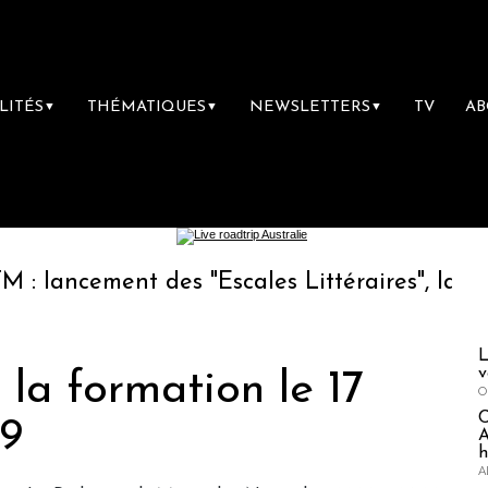
LITÉS
THÉMATIQUES
NEWSLETTERS
TV
A
▼
▼
▼
cement des "Escales Littéraires", la première
L
v
 la formation le 17
O
9
A
h
A