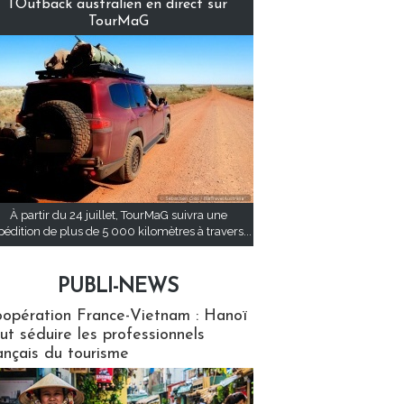
l’Outback australien en direct sur
TourMaG
À partir du 24 juillet, TourMaG suivra une
pédition de plus de 5 000 kilomètres à travers...
PUBLI-NEWS
ews
opération France-Vietnam : Hanoï
ut séduire les professionnels
ançais du tourisme