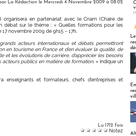
par
La Rédaction
le Mercredi 4 Novembre 2009 à 08:02
C
v
O
FT) organisera en partenariat avec le Cnam (Chaire de
un débat sur le thème : « Quelles formations pour les
le 17 novembre 2009 de 9h15 – 17h.
Emploi
Le
re
rands acteurs internationaux et débats permettront
dé
tion en tourisme en France et d’en évaluer la qualité, de
e et les évolutions de carrière, d’apprécier les besoins
es acteurs publics en matière de formation
. » indique un
a enseignants et formateurs, chefs d’entreprises et
Em
re
vi
Lu 1712 fois
Notez
Al