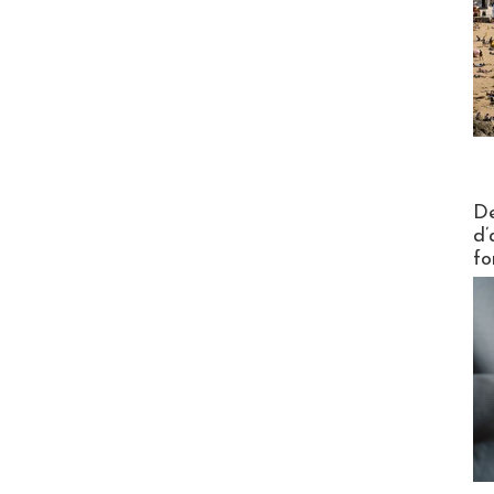
Actus V
De
d’
fo