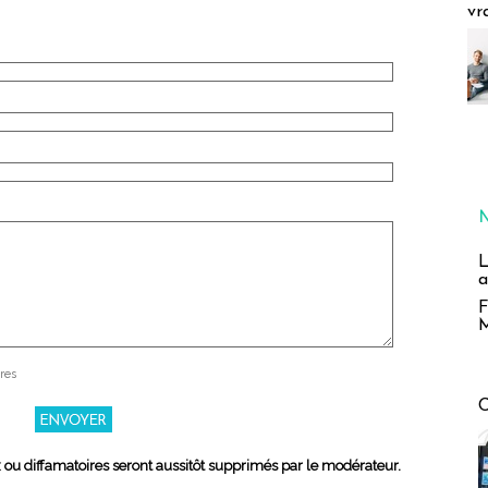
vr
L
a
F
M
res
x ou diffamatoires seront aussitôt supprimés par le modérateur.