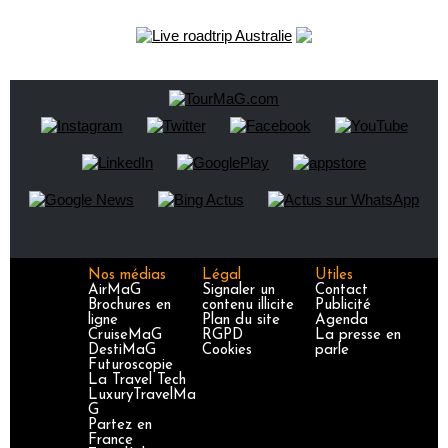
Nos médias
Légal
Utiles
AirMaG
Signaler un
Contact
Brochures en
contenu illicite
Publicité
ligne
Plan du site
Agenda
CruiseMaG
RGPD
La presse en
DestiMaG
Cookies
parle
Futuroscopie
La Travel Tech
LuxuryTravelMa
G
Partez en
France