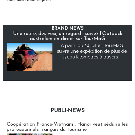
communication digitale
BRAND NEWS
Une route, des voix, un regard : suivez l’Outback
australien en direct sur TourMaG
À partir du 24 juillet, TourMaG
suivra une expédition de plus de
5 000 kilomètres à travers...
PUBLI-NEWS
Publi-news
Coopération France-Vietnam : Hanoï veut séduire les
professionnels français du tourisme