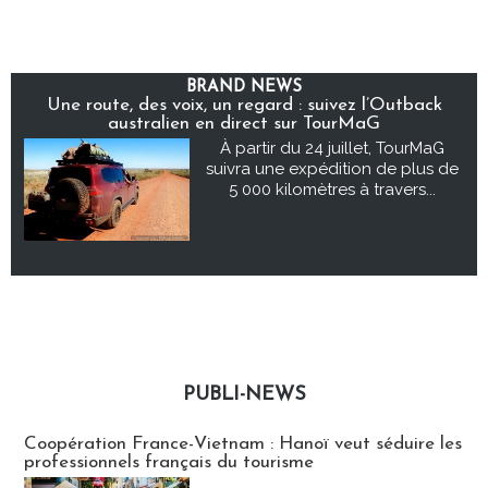
BRAND NEWS
Une route, des voix, un regard : suivez l’Outback
australien en direct sur TourMaG
À partir du 24 juillet, TourMaG
suivra une expédition de plus de
5 000 kilomètres à travers...
PUBLI-NEWS
Publi-news
Coopération France-Vietnam : Hanoï veut séduire les
professionnels français du tourisme