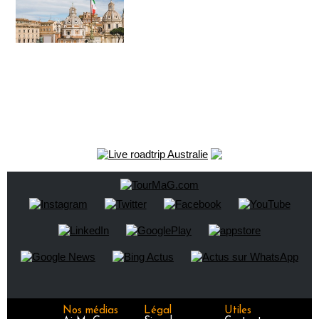
Nos médias
Légal
Utiles