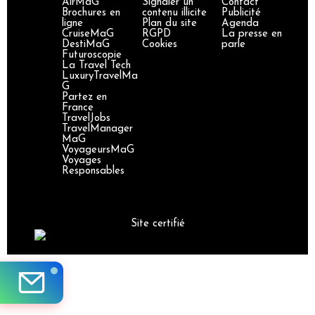
AirMaG
Signaler un
Contact
Brochures en
contenu illicite
Publicité
ligne
Plan du site
Agenda
CruiseMaG
RGPD
La presse en
DestiMaG
Cookies
parle
Futuroscopie
La Travel Tech
LuxuryTravelMa
G
Partez en
France
TravelJobs
TravelManager
MaG
VoyageursMaG
Voyages
Responsables
Site certifié