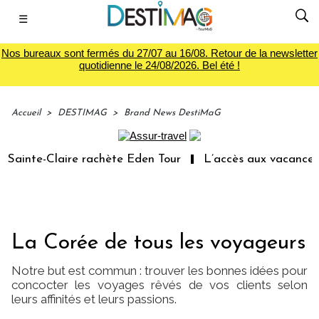
☰
Nos bureaux sont fermés du 27/07 au 16/08. Retour de la newsletter
quotidienne le 24/08/2026. Bel été !
Accueil
>
DESTIMAG
>
Brand News DestiMaG
nte-Claire rachète Eden Tour
L’accès aux vacances : un 
La Corée de tous les voyageurs
Notre but est commun : trouver les bonnes idées pour
concocter les voyages rêvés de vos clients selon
leurs affinités et leurs passions.