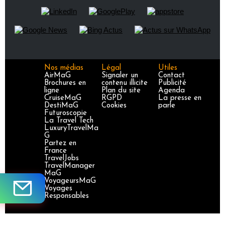
Nos médias
Légal
Utiles
AirMaG
Signaler un
Contact
Brochures en
contenu illicite
Publicité
ligne
Plan du site
Agenda
CruiseMaG
RGPD
La presse en
DestiMaG
Cookies
parle
Futuroscopie
La Travel Tech
LuxuryTravelMa
G
Partez en
France
TravelJobs
TravelManager
MaG
VoyageursMaG
Voyages
Responsables