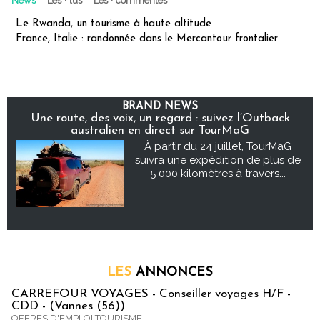
News
Les + lus
Les + commentés
Le Rwanda, un tourisme à haute altitude
France, Italie : randonnée dans le Mercantour frontalier
BRAND NEWS
Une route, des voix, un regard : suivez l’Outback
australien en direct sur TourMaG
À partir du 24 juillet, TourMaG
suivra une expédition de plus de
5 000 kilomètres à travers...
LES
ANNONCES
CARREFOUR VOYAGES - Conseiller voyages H/F -
CDD - (Vannes (56))
OFFRES D'EMPLOI TOURISME