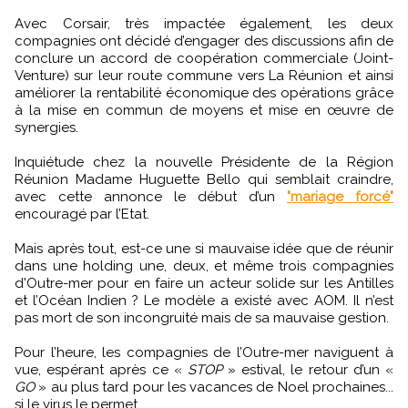
Avec Corsair, très impactée également, les deux
compagnies ont décidé d’engager des discussions afin de
conclure un accord de coopération commerciale (Joint-
Venture) sur leur route commune vers La Réunion et ainsi
améliorer la rentabilité économique des opérations grâce
à la mise en commun de moyens et mise en œuvre de
synergies.
Inquiétude chez la nouvelle Présidente de la Région
Réunion Madame Huguette Bello qui semblait craindre,
avec cette annonce le début d’un
"mariage forcé"
encouragé par l’Etat.
Mais après tout, est-ce une si mauvaise idée que de réunir
dans une holding une, deux, et même trois compagnies
d'Outre-mer pour en faire un acteur solide sur les Antilles
et l’Océan Indien ? Le modèle a existé avec AOM. Il n’est
pas mort de son incongruité mais de sa mauvaise gestion.
Pour l’heure, les compagnies de l’Outre-mer naviguent à
vue, espérant après ce «
STOP
» estival, le retour d’un «
GO
» au plus tard pour les vacances de Noel prochaines...
si le virus le permet.