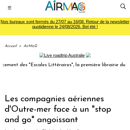
☰
Nos bureaux sont fermés du 27/07 au 16/08. Retour de la newsletter
quotidienne le 24/08/2026. Bel été !
Accueil
>
AirMaG
des "Escales Littéraires", la première librairie du voyage
Les compagnies aériennes
d'Outre-mer face à un "stop
and go" angoissant