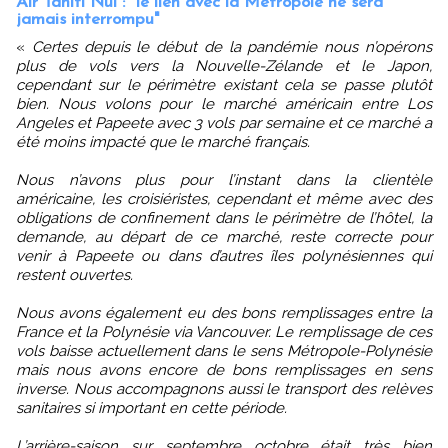
Air Tahiti Nui : "le lien avec la Métropole ne sera
jamais interrompu"
«
Certes depuis le début de la pandémie nous n’opérons
plus de vols vers la Nouvelle-Zélande et le Japon,
cependant sur le périmètre existant cela se passe plutôt
bien. Nous volons pour le marché américain entre Los
Angeles et Papeete avec 3 vols par semaine et ce marché a
été moins impacté que le marché français.
Nous n’avons plus pour l’instant dans la clientèle
américaine, les croisiéristes, cependant et même avec des
obligations de confinement dans le périmètre de l’hôtel, la
demande, au départ de ce marché, reste correcte pour
venir à Papeete ou dans d’autres îles polynésiennes qui
restent ouvertes.
Nous avons également eu des bons remplissages entre la
France et la Polynésie via Vancouver. Le remplissage de ces
vols baisse actuellement dans le sens Métropole-Polynésie
mais nous avons encore de bons remplissages en sens
inverse. Nous accompagnons aussi le transport des relèves
sanitaires si important en cette période.
L’arrière-saison sur septembre octobre était très bien