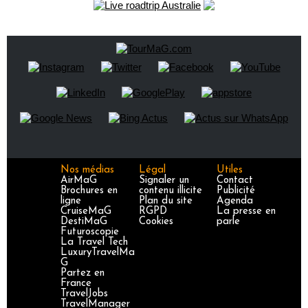
Nos médias
Légal
Utiles
AirMaG
Signaler un
Contact
Brochures en
contenu illicite
Publicité
ligne
Plan du site
Agenda
CruiseMaG
RGPD
La presse en
DestiMaG
Cookies
parle
Futuroscopie
La Travel Tech
LuxuryTravelMa
G
Partez en
France
TravelJobs
TravelManager