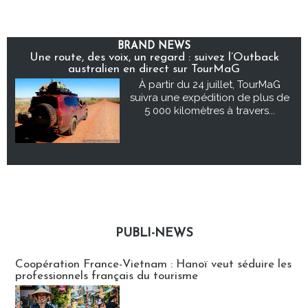
BRAND NEWS
Une route, des voix, un regard : suivez l’Outback
australien en direct sur TourMaG
À partir du 24 juillet, TourMaG
suivra une expédition de plus de
5 000 kilomètres à travers...
PUBLI-NEWS
Publi-news
Coopération France-Vietnam : Hanoï veut séduire les
professionnels français du tourisme