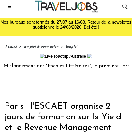
☰
Nos bureaux sont fermés du 27/07 au 16/08. Retour de la newsletter
quotidienne le 24/08/2026. Bel été !
Accueil
>
Emploi & Formation
>
Emploi
: lancement des "Escales Littéraires", la première librairie
Paris : l'ESCAET organise 2
jours de formation sur le Yield
et le Revenue Management