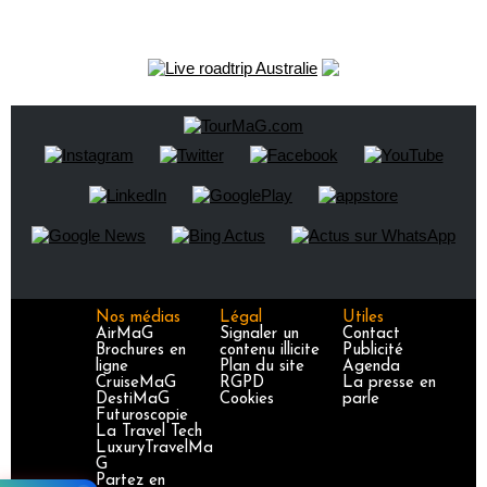
Nos médias
Légal
Utiles
AirMaG
Signaler un
Contact
Brochures en
contenu illicite
Publicité
ligne
Plan du site
Agenda
CruiseMaG
RGPD
La presse en
DestiMaG
Cookies
parle
Futuroscopie
La Travel Tech
LuxuryTravelMa
G
Partez en