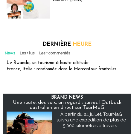
DERNIÈRE
HEURE
News
Les + lus
Les + commentés
Le Rwanda, un tourisme à haute altitude
France, Italie : randonnée dans le Mercantour frontalier
BRAND NEWS
Une route, des voix, un regard : suivez l’Outback
australien en direct sur TourMaG
À partir du 24 juillet, TourMaG
suivra une expédition de plus de
5 000 kilomètres à travers...