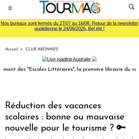
☰
Nos bureaux sont fermés du 27/07 au 16/08. Retour de la newsletter
quotidienne le 24/08/2026. Bel été !
Accueil
>
CLUB ABONNES
"Escales Littéraires", la première librairie du voyage
Le
Réduction des vacances
scolaires : bonne ou mauvaise
nouvelle pour le tourisme ? 🔑