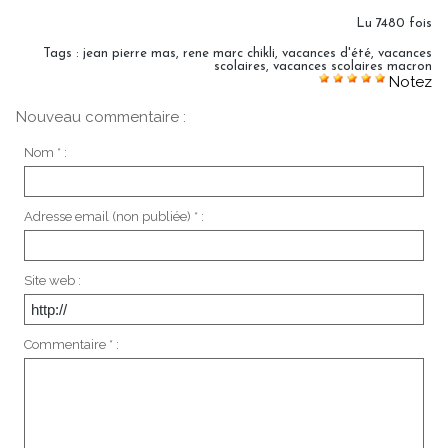
Lu 7480 fois
Tags
:
jean pierre mas
,
rene marc chikli
,
vacances d'été
,
vacances
scolaires
,
vacances scolaires macron
Notez
Nouveau commentaire :
Nom * :
Adresse email (non publiée) * :
Site web :
Commentaire * :