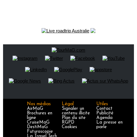
Nos médias
Légal
Utiles
AirMaG
Signaler un
Contact
Brochures en
contenu illicite
Publicité
ligne
Plan du site
Agenda
CruiseMaG
RGPD
La presse en
DestiMaG
Cookies
parle
Futuroscopie
La Travel Tech