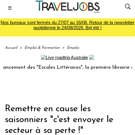
☰
Nos bureaux sont fermés du 27/07 au 16/08. Retour de la newsletter
quotidienne le 24/08/2026. Bel été !
Accueil
>
Emploi & Formation
>
Emploi
ent des "Escales Littéraires", la première librairie du voya
Remettre en cause les
saisonniers "c'est envoyer le
secteur à sa perte !"