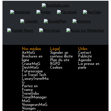
Nos médias
Légal
Utiles
AirMaG
Signaler un
Contact
Brochures en
contenu illicite
Publicité
ligne
Plan du site
Agenda
CruiseMaG
RGPD
La presse en
DestiMaG
Cookies
parle
Futuroscopie
La Travel Tech
LuxuryTravelMa
G
Partez en
France
TravelJobs
TravelManager
MaG
VoyageursMaG
Voyages