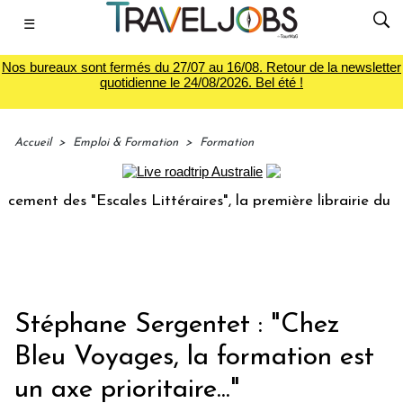
☰
Nos bureaux sont fermés du 27/07 au 16/08. Retour de la newsletter
quotidienne le 24/08/2026. Bel été !
Accueil
>
Emploi & Formation
>
Formation
 des "Escales Littéraires", la première librairie du voyage
Stéphane Sergentet : "Chez
Bleu Voyages, la formation est
un axe prioritaire..."