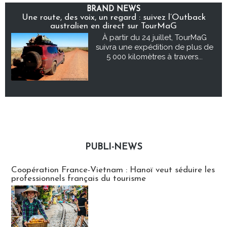
BRAND NEWS
Une route, des voix, un regard : suivez l’Outback
australien en direct sur TourMaG
À partir du 24 juillet, TourMaG
suivra une expédition de plus de
5 000 kilomètres à travers...
PUBLI-NEWS
Publi-news
Coopération France-Vietnam : Hanoï veut séduire les
professionnels français du tourisme