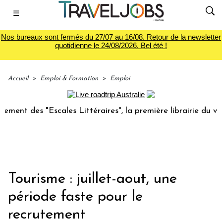
☰
Nos bureaux sont fermés du 27/07 au 16/08. Retour de la newsletter
quotidienne le 24/08/2026. Bel été !
Accueil
>
Emploi & Formation
>
Emploi
t des "Escales Littéraires", la première librairie du voyage
Tourisme : juillet-aout, une
période faste pour le
recrutement