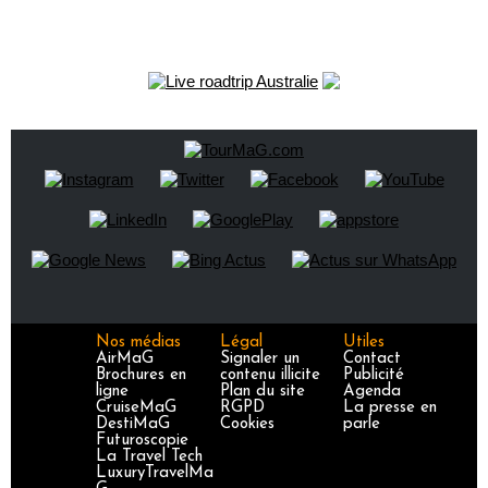
Nos médias
Légal
Utiles
AirMaG
Signaler un
Contact
Brochures en
contenu illicite
Publicité
ligne
Plan du site
Agenda
CruiseMaG
RGPD
La presse en
DestiMaG
Cookies
parle
Futuroscopie
La Travel Tech
LuxuryTravelMa