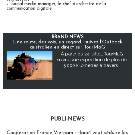
Social media manager, le chef d’orchestre de la
communication digitale
BRAND NEWS
Une route, des voix, un regard : suivez l’Outback
australien en direct sur TourMaG
À partir du 24 juillet, TourMaG
suivra une expédition de plus de
5 000 kilomètres à travers...
PUBLI-NEWS
Publi-news
Coopération France-Vietnam : Hanoï veut séduire les