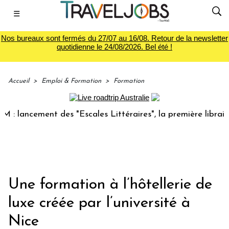
☰
Nos bureaux sont fermés du 27/07 au 16/08. Retour de la newsletter
quotidienne le 24/08/2026. Bel été !
Accueil
>
Emploi & Formation
>
Formation
ancement des "Escales Littéraires", la première librairie du
Une formation à l’hôtellerie de
luxe créée par l’université à
Nice