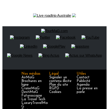
Nos médias
Légal
Utiles
AirMaG
Signaler un
Contact
Brochures en
contenu illicite
Publicité
ligne
Plan du site
Agenda
CruiseMaG
RGPD
La presse en
DestiMaG
Cookies
parle
Futuroscopie
La Travel Tech
LuxuryTravelMa
G