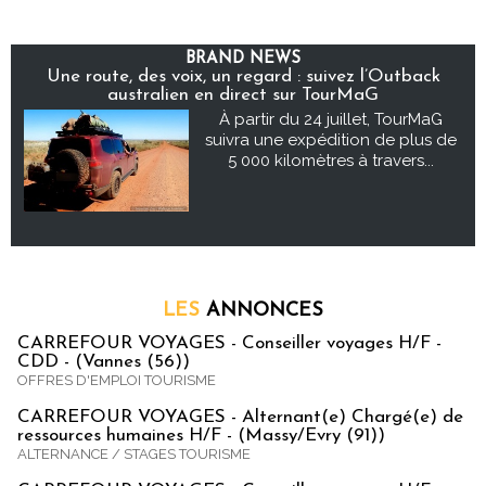
BRAND NEWS
Une route, des voix, un regard : suivez l’Outback
australien en direct sur TourMaG
À partir du 24 juillet, TourMaG
suivra une expédition de plus de
5 000 kilomètres à travers...
LES
ANNONCES
CARREFOUR VOYAGES - Conseiller voyages H/F -
CDD - (Vannes (56))
OFFRES D'EMPLOI TOURISME
CARREFOUR VOYAGES - Alternant(e) Chargé(e) de
ressources humaines H/F - (Massy/Evry (91))
ALTERNANCE / STAGES TOURISME