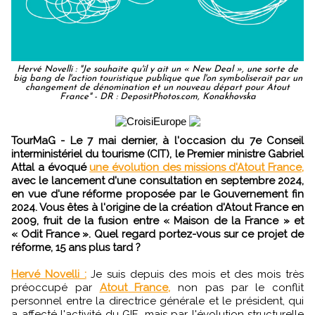
Hervé Novelli : "Je souhaite qu'il y ait un « New Deal », une sorte de
big bang de l'action touristique publique que l'on symboliserait par un
changement de dénomination et un nouveau départ pour Atout
France" - DR : DepositPhotos.com, Konakhovska
TourMaG - Le 7 mai dernier, à l'occasion du 7e Conseil
interministériel du tourisme (CIT), le Premier ministre Gabriel
Attal a évoqué
une évolution des missions d'Atout France,
avec le lancement d'une consultation en septembre 2024,
en vue d'une réforme proposée par le Gouvernement fin
2024. Vous êtes à l'origine de la création d'Atout France en
2009, fruit de la fusion entre « Maison de la France » et
« Odit France ». Quel regard portez-vous sur ce projet de
réforme, 15 ans plus tard ?
Hervé Novelli :
Je suis depuis des mois et des mois très
préoccupé par
Atout France,
non pas par le conflit
personnel entre la directrice générale et le président, qui
a affecté l'activité du GIE, mais par l'évolution structurelle