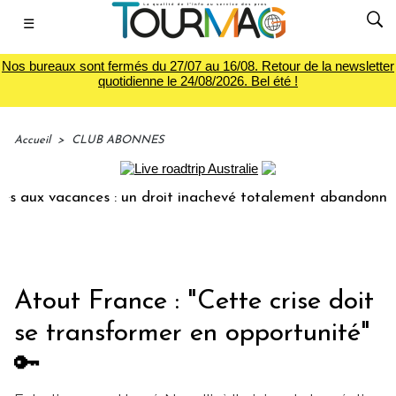
☰
Nos bureaux sont fermés du 27/07 au 16/08. Retour de la newsletter
quotidienne le 24/08/2026. Bel été !
Accueil
>
CLUB ABONNES
es : un droit inachevé totalement abandonné par les politiq
Atout France : "Cette crise doit
se transformer en opportunité"
🔑