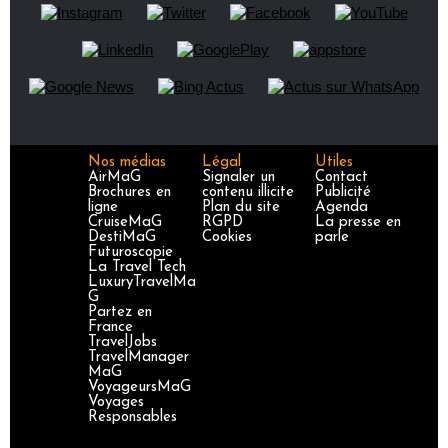
Nos médias
Légal
Utiles
AirMaG
Signaler un
Contact
Brochures en
contenu illicite
Publicité
ligne
Plan du site
Agenda
CruiseMaG
RGPD
La presse en
DestiMaG
Cookies
parle
Futuroscopie
La Travel Tech
LuxuryTravelMa
G
Partez en
France
TravelJobs
TravelManager
MaG
VoyageursMaG
Voyages
Responsables