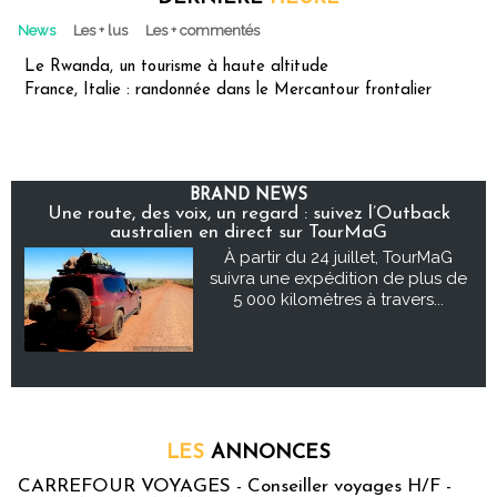
News
Les + lus
Les + commentés
Le Rwanda, un tourisme à haute altitude
France, Italie : randonnée dans le Mercantour frontalier
BRAND NEWS
Une route, des voix, un regard : suivez l’Outback
australien en direct sur TourMaG
À partir du 24 juillet, TourMaG
suivra une expédition de plus de
5 000 kilomètres à travers...
LES
ANNONCES
CARREFOUR VOYAGES - Conseiller voyages H/F -