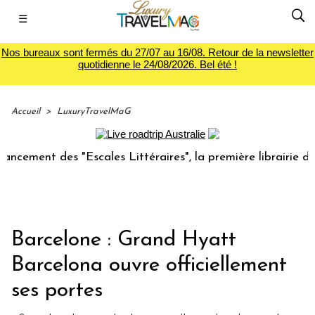
☰
Nos bureaux sont fermés du 27/07 au 16/08. Retour de la newsletter
quotidienne le 24/08/2026. Bel été !
Accueil
>
LuxuryTravelMaG
nt des "Escales Littéraires", la première librairie du voyag
Barcelone : Grand Hyatt
Barcelona ouvre officiellement
ses portes