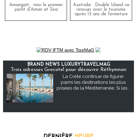
Amangati : voici le premier
Australie : Double Island va
yacht d'Aman at Sea
renouer avec le tourisme
après 13 ans de fermeture
BRAND NEWS LUXURYTRAVELMAG
Trois adresses Grecotel pour découvrir Réthymnon
La Crète continue de figurer
parmi les destinations les plus
prisées de la Méditerranée. Si les...
DERNIÈRE
HEURE