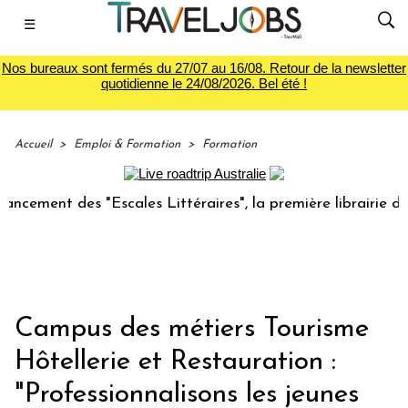
☰
Nos bureaux sont fermés du 27/07 au 16/08. Retour de la newsletter
quotidienne le 24/08/2026. Bel été !
Accueil
>
Emploi & Formation
>
Formation
 des "Escales Littéraires", la première librairie du voyage
Campus des métiers Tourisme
Hôtellerie et Restauration :
"Professionnalisons les jeunes