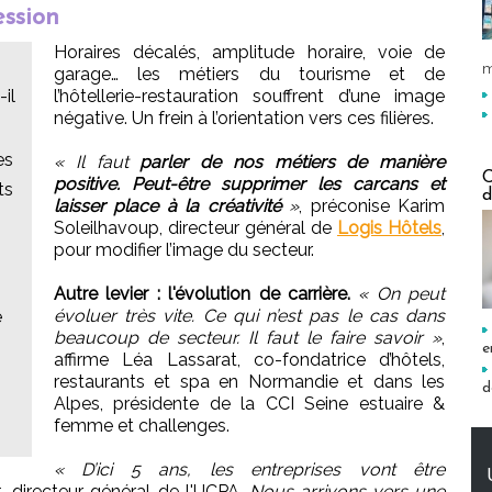
ession
Horaires décalés, amplitude horaire, voie de
m
garage… les métiers du tourisme et de
il
l’hôtellerie-restauration souffrent d’une image
négative. Un frein à l’orientation vers ces filières.
es
« Il faut
parler de nos métiers de manière
C
positive. Peut-être supprimer les carcans et
ts
d
laisser place à la créativité
»
, préconise Karim
Soleilhavoup, directeur général de
Logis Hôtels
,
pour modifier l’image du secteur.
Autre levier : l'évolution de carrière.
« On peut
évoluer très vite. Ce qui n’est pas le cas dans
e
beaucoup de secteur. Il faut le faire savoir »
,
e
affirme Léa Lassarat, co-fondatrice d’hôtels,
restaurants et spa en Normandie et dans les
d
Alpes, présidente de la CCI Seine estuaire &
femme et challenges.
« D’ici 5 ans, les entreprises vont être
, directeur général de l'UCPA.
Nous arrivons vers une