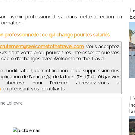
Distribu
Le
son avenir professionnel va dans cette direction en
Ed
 formation.
 professionnelle : ce qui change pour les salariés
ecrutement@welcometothetravel.com
, vous acceptez
rs dont votre profil pourrait les intéresser et que vos
e cadre d'échanges avec Welcome to the Travel.
e modification, de rectification et de suppression des
ication de l'article 34 de la loi n° 78-17 du 06 janvier
Libertés). Pour l'exercer, adressez-vous à
m
, en précisant vos Identifiants.
Partez
L’
ine Lelievre
in
le