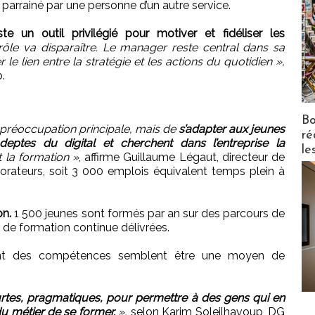
arrainé par une personne d’un autre service.
 un outil privilégié pour motiver et fidéliser les
rôle va disparaître. Le manager reste central dans sa
le lien entre la stratégie et les actions du quotidien »,
.
Bo
re préoccupation principale, mais de
s’adapter aux jeunes
ré
deptes du digital et cherchent dans l’entreprise la
le
 la formation »
, affirme Guillaume Légaut, directeur de
ateurs, soit 3 000 emplois équivalent temps plein à
on.
1 500 jeunes sont formés par an sur des parcours de
 de formation continue délivrées.
nt des compétences semblent être une moyen de
urtes, pragmatiques, pour permettre à des gens qui en
u métier de se former.
»,
selon Karim Soleilhavoup, DG