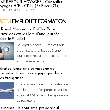
ARREFOUR VOYAGES - Conseiller
oyages H/F - CDI - (St Brice (77))
FFRES D'EMPLOI TOURISME
ACTU
EMPLOI ET FORMATION
 & Formation
 Royal Monceau – Raffles Paris
crute des extras lors d'une journée
diée le 9 juillet
Le Royal Monceau – Raffles Paris
organise, le 9 juillet 2026, une
journée de recrutement consacrée
aux postes en extra....
irates lance une campagne de
crutement pour ses équipages dans 5
lles françaises
Emirates annonce l'organisation de
plusieurs journées portes ouvertes
en juillet 2026 dans l'Hexagone afin
de recruter...
ternance : le tourisme prépare-t-il