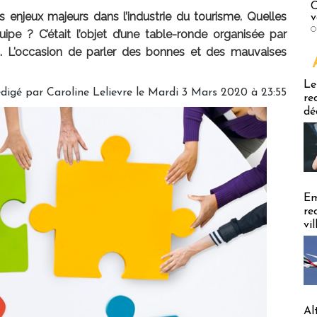
C
es enjeux majeurs dans l’industrie du tourisme. Quelles
v
O
uipe ? C’était l’objet d’une table-ronde organisée par
0. L'occasion de parler des bonnes et des mauvaises
Emploi
Le
digé par
Caroline Lelievre
le Mardi 3 Mars 2020 à 23:55
re
dé
Em
re
vi
Al