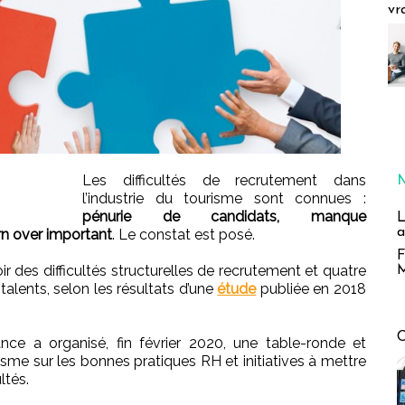
vr
Les difficultés de recrutement dans
l’industrie du tourisme sont connues :
pénurie de candidats, manque
L
a
urn over important
. Le constat est posé.
F
ir des difficultés structurelles de recrutement et quatre
M
s talents, selon les résultats d’une
étude
publiée en 2018
nce a organisé, fin février 2020, une table-ronde et
isme sur les bonnes pratiques RH et initiatives à mettre
ltés.