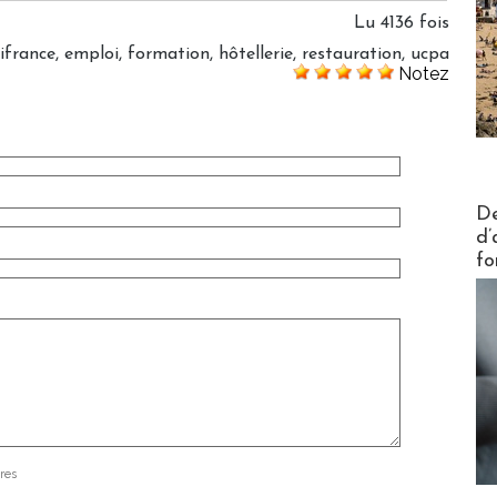
Lu 4136 fois
ifrance
,
emploi
,
formation
,
hôtellerie
,
restauration
,
ucpa
Notez
Actus V
De
d’
fo
res