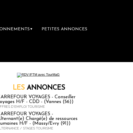
BONNEMENTS
PETITES ANNONCES
▼
ère librairie du voyage
Le groupe Sainte-Cl
LES
ANNONCES
ARREFOUR VOYAGES - Conseiller
oyages H/F - CDD - (Vannes (56))
FFRES D'EMPLOI TOURISME
CARREFOUR VOYAGES -
lternant(e) Chargé(e) de ressources
umaines H/F - (Massy/Evry (91))
LTERNANCE / STAGES TOURISME