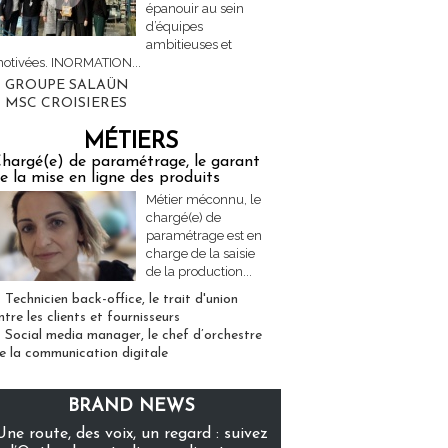
épanouir au sein
d’équipes
ambitieuses et
otivées. INORMATION...
GROUPE SALAÜN
MSC CROISIERES
MÉTIERS
hargé(e) de paramétrage, le garant
e la mise en ligne des produits
Métier méconnu, le
chargé(e) de
paramétrage est en
charge de la saisie
de la production...
Technicien back-office, le trait d'union
ntre les clients et fournisseurs
Social media manager, le chef d’orchestre
e la communication digitale
BRAND NEWS
Une route, des voix, un regard : suivez