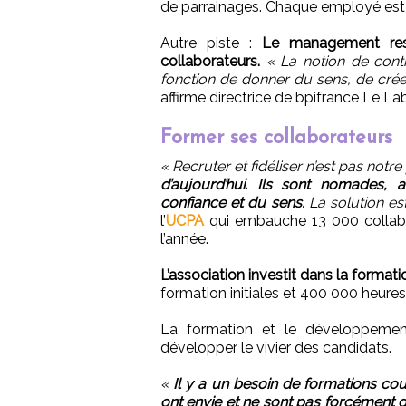
de parrainages. Chaque employé est p
Autre piste :
Le management reste
collaborateurs.
« La notion de cont
fonction de donner du sens, de créer 
affirme directrice de bpifrance Le Lab
Former ses collaborateurs
« Recruter et fidéliser n’est pas not
d’aujourd’hui. Ils sont nomades, a
confiance et du sens.
La solution est
l’
UCPA
qui embauche 13 000 collabor
l’année.
L’association investit dans la formati
formation initiales et 400 000 heures
La formation et le développeme
développer le vivier des candidats.
«
Il y a un besoin de formations co
ont envie et ne sont pas forcément d