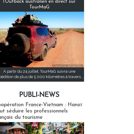
l’Outback australien en direct sur
TourMaG
À partir du 24 juillet, TourMaG suivra une
pédition de plus de 5 000 kilomètres à travers...
PUBLI-NEWS
ews
opération France-Vietnam : Hanoï
ut séduire les professionnels
ançais du tourisme