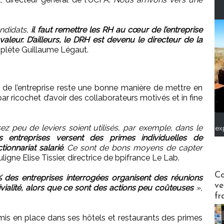
ndidats,
il faut remettre les RH au cœur de l’entreprise
aleur. D’ailleurs, le DRH est devenu le directeur de la
plète Guillaume Légaut.
ie de l’entreprise reste une bonne manière de mettre en
r ricochet d’avoir des collaborateurs motivés et in fine
ssez peu de leviers soient utilisés, par exemple, dans le
ex
 entreprises versent des primes individuelles de
ionnariat salarié
. Ce sont de bons moyens de capter
uligne Elise Tissier, directrice de bpifrance Le Lab.
Publi-n
Co
 des entreprises interrogées organisent des réunions
ve
ialité, alors que ce sont des actions peu coûteuses
»,
fr
mis en place dans ses hôtels et restaurants des primes