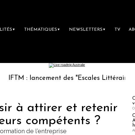
LITÉS
THÉMATIQUES
NEWSLETTERS
TV
A
▼
▼
▼
lancement des "Escales Littéraires", la premi
C
v
r à attirer et retenir
O
teurs compétents ?
A
h
formation de l’entreprise
A