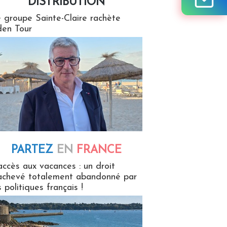
DISTRIBUTION
tion
 groupe Sainte-Claire rachète
en Tour
PARTEZ
EN
FRANCE
 en France
accès aux vacances : un droit
achevé totalement abandonné par
s politiques français !