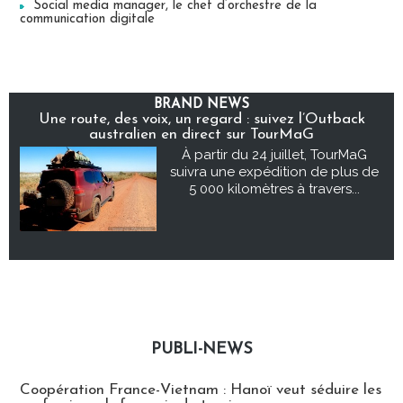
Social media manager, le chef d’orchestre de la
communication digitale
BRAND NEWS
Une route, des voix, un regard : suivez l’Outback
australien en direct sur TourMaG
À partir du 24 juillet, TourMaG
suivra une expédition de plus de
5 000 kilomètres à travers...
PUBLI-NEWS
Publi-news
Coopération France-Vietnam : Hanoï veut séduire les