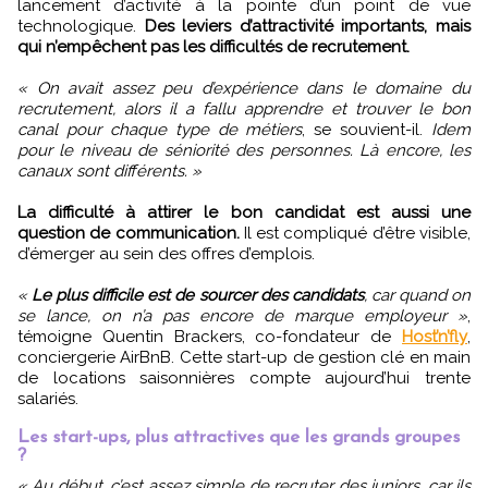
lancement d’activité à la pointe d’un point de vue
technologique.
Des leviers d’attractivité importants, mais
qui n’empêchent pas les difficultés de recrutement.
« On avait assez peu d’expérience dans le domaine du
recrutement, alors il a fallu apprendre et trouver le bon
canal pour chaque type de métiers
, se souvient-il.
Idem
pour le niveau de séniorité des personnes. Là encore, les
canaux sont différents. »
La difficulté à attirer le bon candidat est aussi une
question de communication.
Il est compliqué d’être visible,
d’émerger au sein des offres d’emplois.
«
Le plus difficile est de sourcer des candidats
, car quand on
se lance, on n’a pas encore de marque employeur »
,
témoigne Quentin Brackers, co-fondateur de
Host’n’fly
,
conciergerie AirBnB. Cette start-up de gestion clé en main
de locations saisonnières compte aujourd’hui trente
salariés.
Les start-ups, plus attractives que les grands groupes
?
« Au début, c’est assez simple de recruter des juniors, car ils