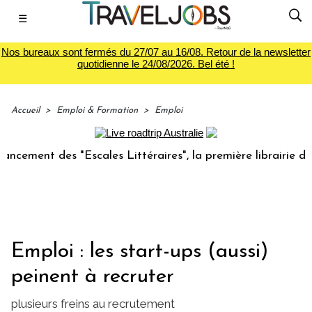
☰
Nos bureaux sont fermés du 27/07 au 16/08. Retour de la newsletter
quotidienne le 24/08/2026. Bel été !
Accueil
>
Emploi & Formation
>
Emploi
t des "Escales Littéraires", la première librairie du voyage
Emploi : les start-ups (aussi)
peinent à recruter
plusieurs freins au recrutement