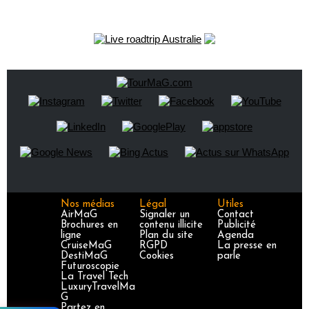
Nos médias
Légal
Utiles
AirMaG
Signaler un
Contact
Brochures en
contenu illicite
Publicité
ligne
Plan du site
Agenda
CruiseMaG
RGPD
La presse en
DestiMaG
Cookies
parle
Futuroscopie
La Travel Tech
LuxuryTravelMa
G
Partez en