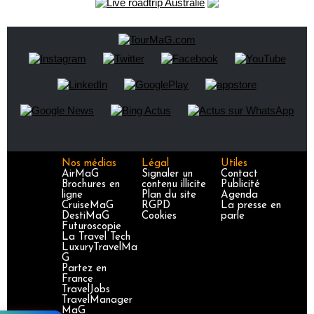
Nos médias
Légal
Utiles
AirMaG
Signaler un
Contact
Brochures en
contenu illicite
Publicité
ligne
Plan du site
Agenda
CruiseMaG
RGPD
La presse en
DestiMaG
Cookies
parle
Futuroscopie
La Travel Tech
LuxuryTravelMa
G
Partez en
France
TravelJobs
TravelManager
MaG