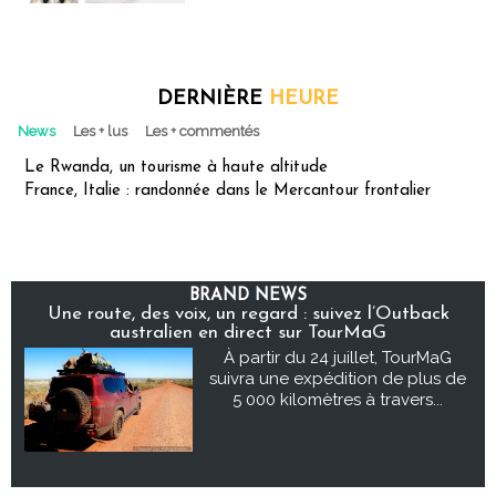
DERNIÈRE
HEURE
News
Les + lus
Les + commentés
Le Rwanda, un tourisme à haute altitude
France, Italie : randonnée dans le Mercantour frontalier
BRAND NEWS
Une route, des voix, un regard : suivez l’Outback
australien en direct sur TourMaG
À partir du 24 juillet, TourMaG
suivra une expédition de plus de
5 000 kilomètres à travers...