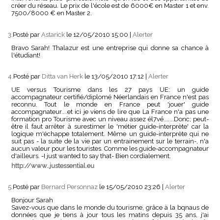
créer du réseau. Le prix de l'école est de 6000€ en Master 1 et env.
7500/8000 € en Master 2.
3.
Posté par
Astarick
le 12/05/2010 15:00
|
Alerter
Bravo Sarah! Thalazur est une entreprise qui donne sa chance à
l'étudiant!
4.
Posté par
Ditta van Herk
le 13/05/2010 17:12
|
Alerter
UE versus Tourisme dans les 27 pays UE: un guide
accompagnateur certifié/diplomé Néerlandais en France n'est pas
reconnu. Tout le monde en France peut 'jouer' guide
accompagnateur....et ici je viens de lire que La France n'a pas une
formation pro Tourisme avec un niveau assez él7vé.......Donc; peut-
être il faut arrêter à surestimer le 'métier guide-interprète' car la
logique m'échappe totalement. Même un guide-interprète qui ne
suit pas - la suite de la vie par un entrainement sur le terrain-, n'a
aucun valeur pour les touristes. Comme les guide-accompagnateur
d'ailleurs. -I just wanted to say that- Bien cordialement.
http://www..justessential.eu
5.
Posté par
Bernard Personnaz
le 15/05/2010 23:26
|
Alerter
Bonjour Sarah
Savez-vous que dans le monde du tourisme, grâce à la bqnaus de
données que je tiens à jour tous les matins depuis 35 ans, j'ai