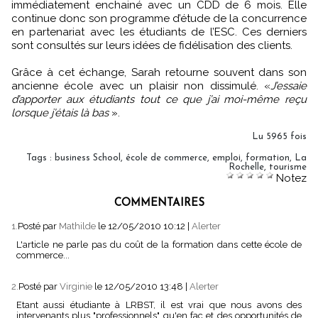
immédiatement enchainé avec un CDD de 6 mois. Elle
continue donc son programme d’étude de la concurrence
en partenariat avec les étudiants de l’ESC. Ces derniers
sont consultés sur leurs idées de fidélisation des clients.
Grâce à cet échange, Sarah retourne souvent dans son
ancienne école avec un plaisir non dissimulé. «
J’essaie
d’apporter aux étudiants tout ce que j’ai moi-même reçu
lorsque j’étais là bas
».
Lu 5965 fois
Tags
:
business School
,
école de commerce
,
emploi
,
formation
,
La
Rochelle
,
tourisme
Notez
COMMENTAIRES
1.
Posté par
Mathilde
le 12/05/2010 10:12
|
Alerter
L'article ne parle pas du coût de la formation dans cette école de
commerce...
2.
Posté par
Virginie
le 12/05/2010 13:48
|
Alerter
Etant aussi étudiante à LRBST, il est vrai que nous avons des
intervenants plus "professionnels" qu'en fac et des opportunités de