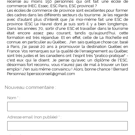
recensé au moins 150 personnes qui ont fait une école de
commerce (HEC, Essec, ESC Paris, ESC province) ?
Les écoles de commerce de province sont excellentes pour former
des cadres dans les différents secteurs du tourisme. Je les regarde
avec d'autant plus d'interêt que j'ai moi-même fait une ESC de
province (ESC Le Havre) dont je suis sorti il y a bien longtemps.
Dans les années 70, sortir d'une ESC et travailler dans le tourisme
était encore assez peu courant, tandis qu'aujourd'hui, cette
formation est très répandue. Et en effet, celle de La Rochelle est
connue, en particulier au Québec.. J'en sais quelque chose car, basé
à Paris, j'ai passé 20 ans à promouvoir la destination Québec en
France. Vos remarques sur la qualité de l'enseignement au Québec
sont très justes et les canadiens ont l'esprit très "pratico-pratique" -
c'est eux qui le disent. Je pense qu'avec un diplôme de l'ESC,
désormais fort reconnu, vous n'aurez pas de mal à trouver un bon
emploi ! J'en suis même convaincu ! Alors, bonne chance ! Bernard
Personnaz bpersoconseil@gmail.com
Nouveau commentaire :
Nom * :
Adresse email (non publiée) * :