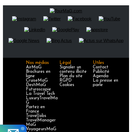
Nos médias
Légal
Utiles
AirMaG
Signaler un
Contact
Brochures en
contenu illicite
Publicité
ligne
Plan du site
Agenda
CruiseMaG
RGPD
La presse en
DestiMaG
Cookies
parle
Futuroscopie
La Travel Tech
LuxuryTravelMa
G
Partez en
France
TravelJobs
TravelManager
MaG
VoyageursMaG