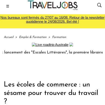
☰
Nos bureaux sont fermés du 27/07 au 16/08. Retour de la newsletter
quotidienne le 24/08/2026. Bel été !
Accueil
>
Emploi & Formation
>
Formation
ement des "Escales Littéraires", la première librairie du vo
Les écoles de commerce : un
sésame pour trouver du travail
?