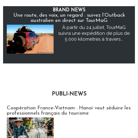
BRAND NEWS
Une route, des voix, un regard : suivez l’Outback
australien en direct sur TourMaG
À partir du 24 juillet, TourMaG
suivra une expédition de plus de
5 000 kilomètres à travers...
PUBLI-NEWS
Publi-news
Coopération France-Vietnam : Hanoï veut séduire les
professionnels français du tourisme