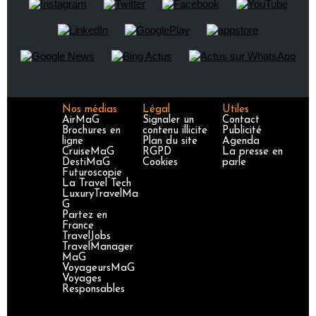
Nos médias
Légal
Utiles
AirMaG
Signaler un
Contact
Brochures en
contenu illicite
Publicité
ligne
Plan du site
Agenda
CruiseMaG
RGPD
La presse en
DestiMaG
Cookies
parle
Futuroscopie
La Travel Tech
LuxuryTravelMa
G
Partez en
France
TravelJobs
TravelManager
MaG
VoyageursMaG
Voyages
Responsables