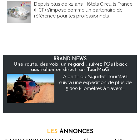
Depuis plus de 32 ans, Hôtels Circuits France
(HCF) s’impose comme un partenaire de
référence pour les professionnels...
BRAND NEWS
Une route, des voix, un regard : suivez l’Outback
australien en direct sur TourMaG
À partir du 24 juillet, TourMaG
suivra une expédition de plus de
5 000 kilomètres à travers...
LES
ANNONCES