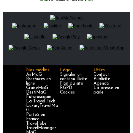
Nos médias
Légal
Utiles
AirMaG
Signaler un
Contact
Brochures en
contenu illicite
Publicité
ligne
Plan du site
Agenda
CruiseMaG
RGPD
La presse en
DestiMaG
Cookies
parle
Futuroscopie
La Travel Tech
LuxuryTravelMa
G
Partez en
France
TravelJobs
TravelManager
MaG