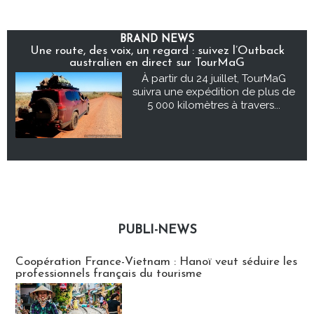
BRAND NEWS
Une route, des voix, un regard : suivez l’Outback
australien en direct sur TourMaG
À partir du 24 juillet, TourMaG
suivra une expédition de plus de
5 000 kilomètres à travers...
PUBLI-NEWS
Publi-news
Coopération France-Vietnam : Hanoï veut séduire les
professionnels français du tourisme