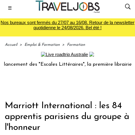
☰
Nos bureaux sont fermés du 27/07 au 16/08. Retour de la newsletter
quotidienne le 24/08/2026. Bel été !
Accueil
>
Emploi & Formation
>
Formation
cement des "Escales Littéraires", la première librairie du v
Marriott International : les 84
apprentis parisiens du groupe à
l'honneur