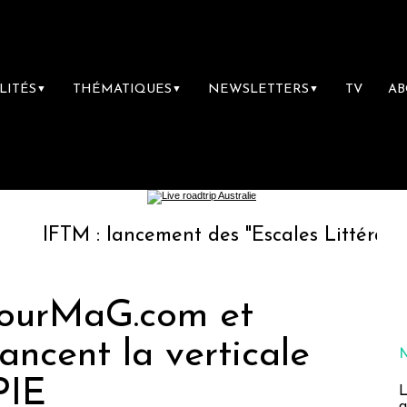
LITÉS
THÉMATIQUES
NEWSLETTERS
TV
A
▼
▼
▼
 : lancement des "Escales Littéraires", la pr
 TourMaG.com et
lancent la verticale
IE
L
a