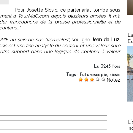
Pour Josette Sicsic, ce partenariat tombe sous
ement à TourMaG.com depuis plusieurs années. Il m’a
ader francophone de la presse professionnelle et de
 contenu…"
Distribu
Le
PIE au sein de nos "verticales"
, souligne
Jean da Luz,
Ed
sic est une fine analyste du secteur et une valeur sûre
notre support dans une logique de contenu à valeur
Lu 3243 fois
Tags
:
futuroscopie
,
sicsic
Notez
Partez
L’
in