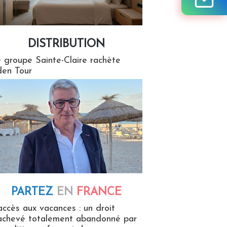
DISTRIBUTION
tion
 groupe Sainte-Claire rachète
en Tour
PARTEZ
EN
FRANCE
 en France
accès aux vacances : un droit
achevé totalement abandonné par