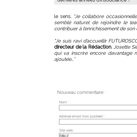
le sens.
"Je collabore occasionnell
semblé naturel de rejoindre le le
contribuer à l’enrichissement de son
"Je suis ravi d’accueillir FUTUROSCO
directeur de la Rédaction
.
Josette Sic
qui va inscrire encore davantage 
ajoutée…”
Nouveau commentaire :
Nom * :
Adresse email (non publiée) * :
Site web :