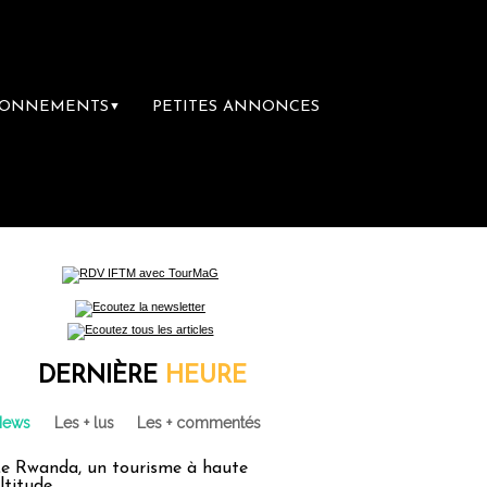
BONNEMENTS
PETITES ANNONCES
▼
emière librairie du voyage
Le groupe Sainte
DERNIÈRE
HEURE
News
Les + lus
Les + commentés
e Rwanda, un tourisme à haute
ltitude