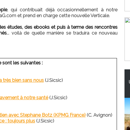
opie
, qui contribuait déjà occasionnellement à notre
aG.com et prend en charge cette nouvelle Verticale.
 des études, des ebooks et puis à terme des rencontres
nés
... voilà de quelle manière se traduira ce nouveau
 sont les suivantes :
a très bien sans nous
(J.Sicsic)
ravement à notre santé
(J.Sicsic)
tretien avec Stephane Botz (KPMG France)
(C. Avignon)
e : toujours plus
(J.Sicsic)