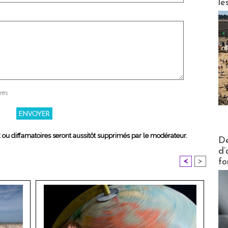
le
res
x ou diffamatoires seront aussitôt supprimés par le modérateur.
Actus V
De
d’
<
>
fo