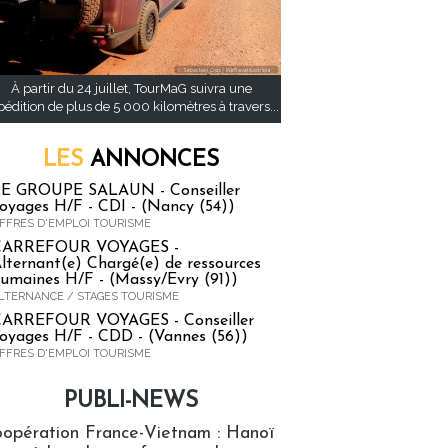
À partir du 24 juillet, TourMaG suivra une
pédition de plus de 5 000 kilomètres à travers...
LES
ANNONCES
E GROUPE SALAUN - Conseiller
oyages H/F - CDI - (Nancy (54))
FFRES D'EMPLOI TOURISME
CARREFOUR VOYAGES -
lternant(e) Chargé(e) de ressources
umaines H/F - (Massy/Evry (91))
LTERNANCE / STAGES TOURISME
ARREFOUR VOYAGES - Conseiller
oyages H/F - CDD - (Vannes (56))
FFRES D'EMPLOI TOURISME
PUBLI-NEWS
ews
opération France-Vietnam : Hanoï