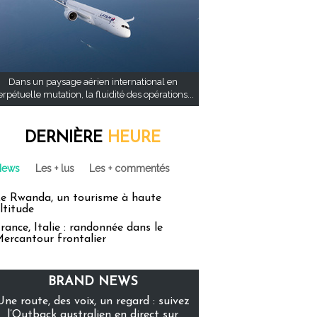
Dans un paysage aérien international en
rpétuelle mutation, la fluidité des opérations...
DERNIÈRE
HEURE
News
Les + lus
Les + commentés
e Rwanda, un tourisme à haute
ltitude
rance, Italie : randonnée dans le
ercantour frontalier
BRAND NEWS
Une route, des voix, un regard : suivez
l’Outback australien en direct sur