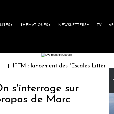
LITÉS
THÉMATIQUES
NEWSLETTERS
TV
A
▼
▼
▼
M : lancement des "Escales Littéraires", la pr
L
On s'interroge sur
 propos de Marc