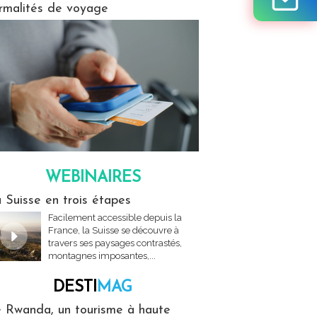
rmalités de voyage
WEBINAIRES
res
 Suisse en trois étapes
Facilement accessible depuis la
France, la Suisse se découvre à
travers ses paysages contrastés,
montagnes imposantes,...
DESTI
MAG
MAG
 Rwanda, un tourisme à haute