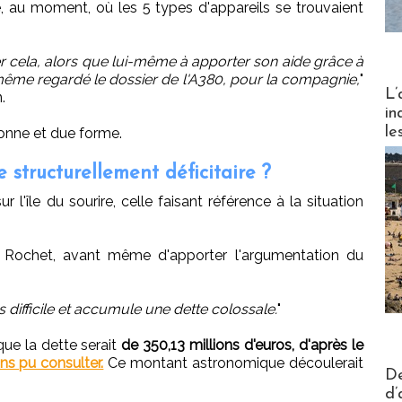
e, au moment, où les 5 types d'appareils se trouvaient
 cela, alors que lui-même à apporter son aide grâce à
 même regardé le dossier de l'A380, pour la compagnie,
"
Partez
L’
.
in
le
onne et due forme.
 structurellement déficitaire ?
 l'île du sourire, celle faisant référence à la situation
Rochet, avant même d'apporter l'argumentation du
s difficile et accumule une dette colossale.
"
sque la dette serait
de 350,13 millions d'euros, d'après le
s pu consulter.
Ce montant astronomique découlerait
Actus V
De
d’