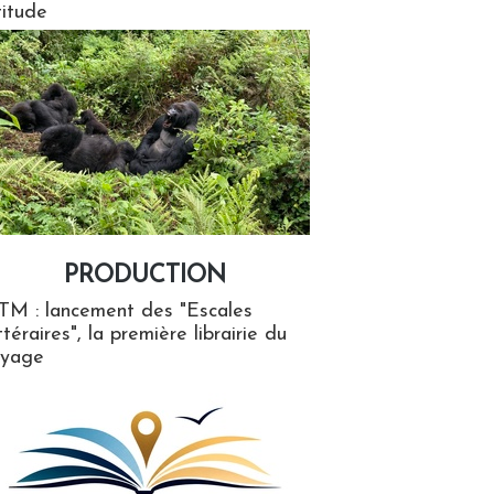
titude
PRODUCTION
ion
TM : lancement des "Escales
ttéraires", la première librairie du
oyage