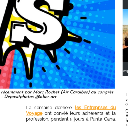
ex
s récemment par Marc Rochet (Air Caraïbes) au congrès
L
 - Depositphotos @ober-art
v
O
La semaine dernière,
les Entreprises du
Voyage
ont convié leurs adhérents et la
A
profession, pendant 5 jours à Punta Cana,
h
A