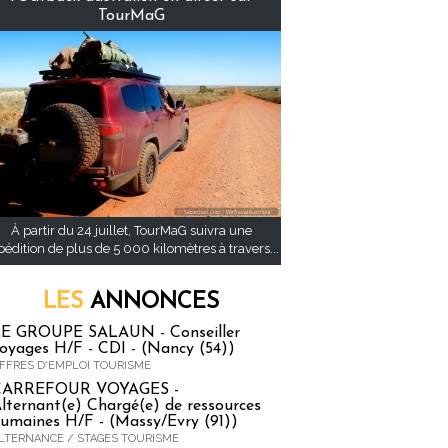
TourMaG
À partir du 24 juillet, TourMaG suivra une
pédition de plus de 5 000 kilomètres à travers...
LES
ANNONCES
E GROUPE SALAUN - Conseiller
oyages H/F - CDI - (Nancy (54))
FFRES D'EMPLOI TOURISME
CARREFOUR VOYAGES -
lternant(e) Chargé(e) de ressources
umaines H/F - (Massy/Evry (91))
LTERNANCE / STAGES TOURISME