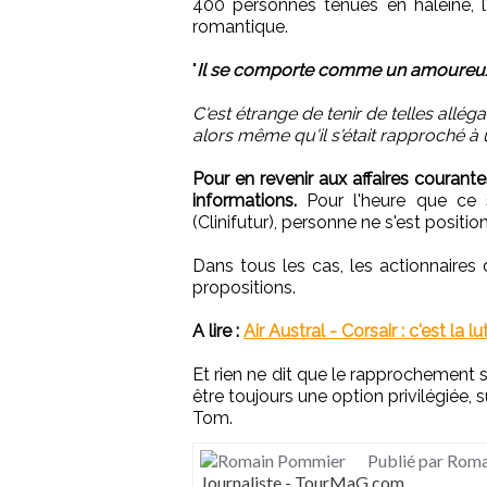
400 personnes tenues en haleine, 
romantique.
"
Il se comporte comme un amoureux éc
C'est étrange de tenir de telles allé
alors même qu'il s'était rapproché à
Pour en revenir aux affaires courant
informations.
Pour l'heure que ce s
(Clinifutur), personne ne s'est positi
Dans tous les cas, les actionnaires
propositions.
A lire :
Air Austral - Corsair : c'est la lut
Et rien ne dit que le rapprochement so
être toujours une option privilégiée, 
Tom.
Publié par Rom
Journaliste - TourMaG.com