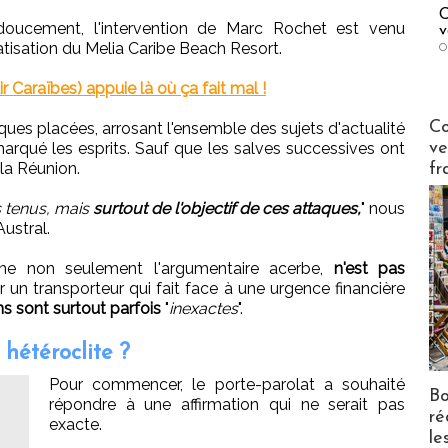
C
doucement, l'intervention de Marc Rochet est venu
v
atisation du Melia Caribe Beach Resort.
O
 Caraïbes) appuie là où ça fait mal !
Publi-n
Co
ques placées, arrosant l'ensemble des sujets d'actualité
ve
 marqué les esprits. Sauf que les salves successives ont
la Réunion.
fr
 tenus, mais
surtout de l'objectif de ces attaques,
" nous
Austral.
nne non seulement l'argumentaire acerbe,
n'est pas
 un transporteur qui fait face à une urgence financière
ons sont surtout parfois
"
inexactes
".
 hétéroclite ?
Pour commencer, le porte-parolat a souhaité
Bo
répondre à une affirmation qui ne serait pas
ré
exacte.
le