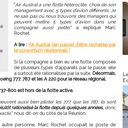
"
Air Austral a une flotte hétéroclite, choix de son
management avec 5 types d’avion différents. Je
ne sais pas où nous trouvons des managers qui
peuvent mettre 5 types d'avion dans une
mé
compagnie aussi petite,
" a expliqué Marc
Rochet.
A lire :
Air Austral (en passe) d'être rachetée par
le consortium réunionnais !
le
a
Si la compagnie a bien eu une flotte composée
de plusieurs types d'appareils par le passé, elle
Distribu
a surtout été rationalisée par la suite.
Désormais,
Le
Boeing 777, 787 et les A 220 pour le réseau régional.
Ed
37-800 est hors de la flotte active.
uvent aussi bien piloter les 777 que les 787, ils sont
utôt rationalisé la flotte depuis quelques années,
donc
xacte,
" nous dit-on du côté de la Réunion.
e autre personne, Marc Rochet occupait le poste de