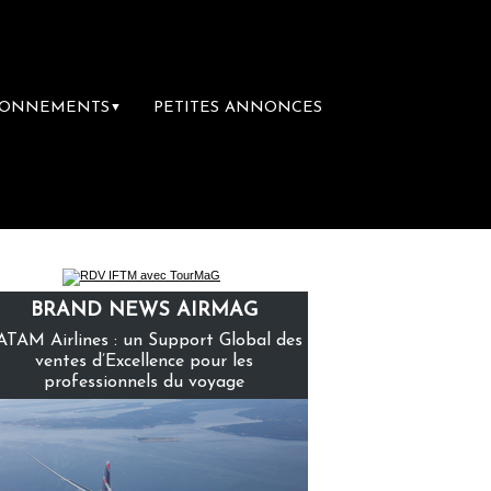
BONNEMENTS
PETITES ANNONCES
▼
emière librairie du voyage
Le groupe Sain
BRAND NEWS AIRMAG
ATAM Airlines : un Support Global des
ventes d’Excellence pour les
professionnels du voyage