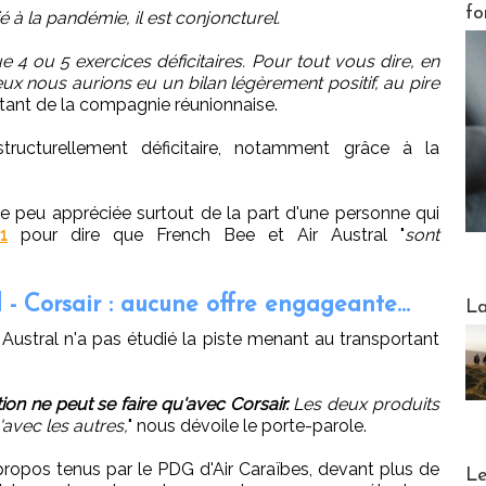
fo
é à la pandémie, il est conjoncturel.
4 ou 5 exercices déficitaires. Pour tout vous dire, en
x nous aurions eu un bilan légèrement positif, au pire
ntant de la compagnie réunionnaise.
tructurellement déficitaire, notamment grâce à la
ue peu appréciée surtout de la part d'une personne qui
1
pour dire que French Bee et Air Austral "
sont
Webinai
- Corsair : aucune offre engageante...
La
ir Austral n'a pas étudié la piste menant au transportant
ion ne peut se faire qu'avec Corsair.
Les deux produits
avec les autres,
" nous dévoile le porte-parole.
DESTI
ropos tenus par le PDG d'Air Caraïbes, devant plus de
Le