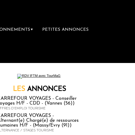
BONNEMENTS
PETITES ANNONCES
▼
ière librairie du voyage
Le groupe Sainte-C
LES
ANNONCES
ARREFOUR VOYAGES - Conseiller
oyages H/F - CDD - (Vannes (56))
FFRES D'EMPLOI TOURISME
CARREFOUR VOYAGES -
lternant(e) Chargé(e) de ressources
umaines H/F - (Massy/Evry (91))
LTERNANCE / STAGES TOURISME