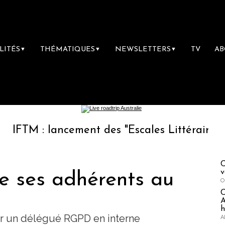
LITÉS
THÉMATIQUES
NEWSLETTERS
TV
A
▼
▼
▼
: lancement des "Escales Littéraires", la prem
C
v
e ses adhérents au
O
A
h
er un délégué RGPD en interne
A