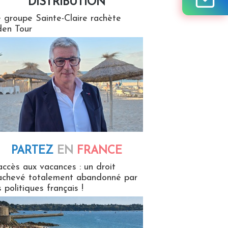
DISTRIBUTION
tion
 groupe Sainte-Claire rachète
en Tour
PARTEZ
EN
FRANCE
 en France
accès aux vacances : un droit
achevé totalement abandonné par
s politiques français !