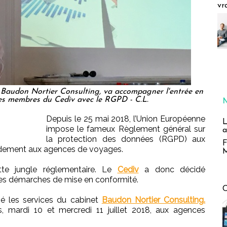
vr
l Baudon Nortier Consulting, va accompagner l'entrée en
es membres du Cediv avec le RGPD - C.L.
Depuis le 25 mai 2018, l’Union Européenne
L
impose le fameux Règlement général sur
a
la protection des données (RGPD) aux
F
videment aux agences de voyages.
M
ette jungle réglementaire. Le
Cediv
a donc décidé
s démarches de mise en conformité.
ché les services du cabinet
Baudon Nortier Consulting.
, mardi 10 et mercredi 11 juillet 2018, aux agences