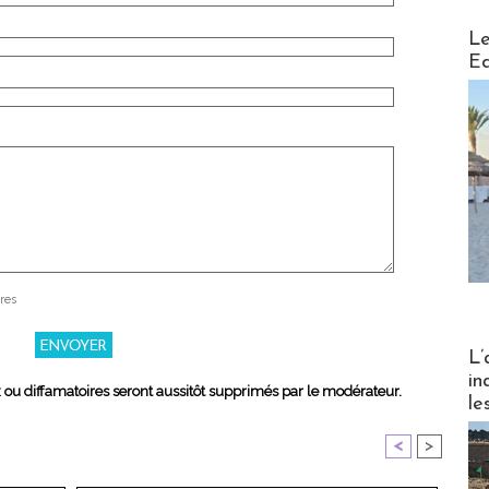
Distribu
Le
Ed
res
Partez
L’
in
x ou diffamatoires seront aussitôt supprimés par le modérateur.
le
<
>