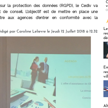
C
 sur la protection des données (RGPD), le Cediv va
v
O
et de conseil. L’objectif est de mettre en place une
tre aux agences d’entrer en conformité avec la
Emploi
Le
édigé par
Caroline Lelievre
le Jeudi 12 Juillet 2018 à 12:32
re
dé
Em
re
vi
Al