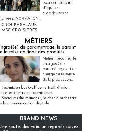
épanouir au sein
d’équipes
ambitieuses et
otivées. INORMATION...
GROUPE SALAÜN
MSC CROISIERES
MÉTIERS
hargé(e) de paramétrage, le garant
e la mise en ligne des produits
Métier méconnu, le
chargé(e) de
paramétrage est en
charge de la saisie
de la production...
Technicien back-office, le trait d'union
ntre les clients et fournisseurs
Social media manager, le chef d’orchestre
e la communication digitale
BRAND NEWS
Une route, des voix, un regard : suivez