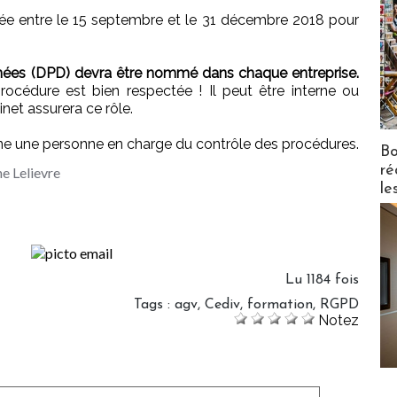
sée entre le 15 septembre et le 31 décembre 2018 pour
nées (DPD) devra être nommé dans chaque entreprise.
rocédure est bien respectée ! Il peut être interne ou
inet assurera ce rôle.
erne une personne en charge du contrôle des procédures.
Bo
ré
ne Lelievre
le
Lu 1184 fois
Tags
:
agv
,
Cediv
,
formation
,
RGPD
Notez