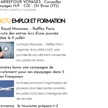
ARREFOUR VOYAGES - Conseiller
oyages H/F - CDI - (St Brice (77))
FFRES D'EMPLOI TOURISME
ACTU
EMPLOI ET FORMATION
 & Formation
 Royal Monceau – Raffles Paris
crute des extras lors d'une journée
diée le 9 juillet
Le Royal Monceau – Raffles Paris
organise, le 9 juillet 2026, une
journée de recrutement consacrée
aux postes en extra....
irates lance une campagne de
crutement pour ses équipages dans 5
lles françaises
Emirates annonce l'organisation de
plusieurs journées portes ouvertes
en juillet 2026 dans l'Hexagone afin
de recruter...
ternance : le tourisme prépare-t-il