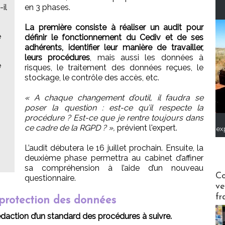
il
en 3 phases.
La première consiste à réaliser un audit pour
e
définir le fonctionnement du Cediv et de ses
adhérents, identifier leur manière de travailler,
leurs procédures
, mais aussi les données à
e
risques, le traitement des données reçues, le
stockage, le contrôle des accès, etc.
« A chaque changement d’outil, il faudra se
poser la question : est-ce qu’il respecte la
procédure ? Est-ce que je rentre toujours dans
ce cadre de la RGPD ? »,
prévient l'expert.
ex
L’audit débutera le 16 juillet prochain. Ensuite, la
deuxième phase permettra au cabinet d’affiner
sa compréhension à l’aide d’un nouveau
Publi-n
Co
questionnaire.
ve
fr
protection des données
édaction d’un standard des procédures à suivre.