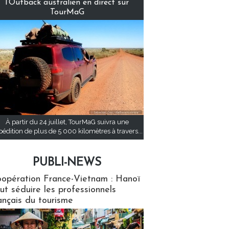
l’Outback australien en direct sur
TourMaG
À partir du 24 juillet, TourMaG suivra une
pédition de plus de 5 000 kilomètres à travers...
PUBLI-NEWS
ews
opération France-Vietnam : Hanoï
ut séduire les professionnels
ançais du tourisme