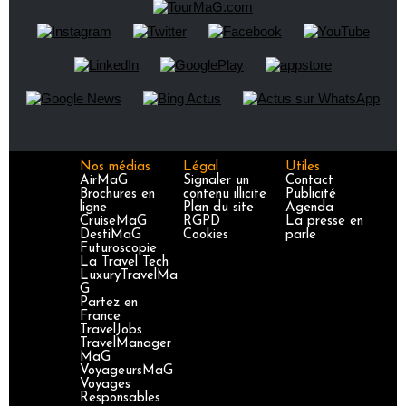
Nos médias
Légal
Utiles
AirMaG
Signaler un
Contact
Brochures en
contenu illicite
Publicité
ligne
Plan du site
Agenda
CruiseMaG
RGPD
La presse en
DestiMaG
Cookies
parle
Futuroscopie
La Travel Tech
LuxuryTravelMa
G
Partez en
France
TravelJobs
TravelManager
MaG
VoyageursMaG
Voyages
Responsables