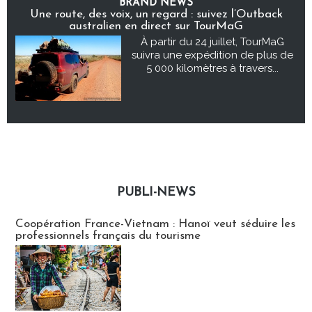
BRAND NEWS
Une route, des voix, un regard : suivez l’Outback
australien en direct sur TourMaG
À partir du 24 juillet, TourMaG
suivra une expédition de plus de
5 000 kilomètres à travers...
PUBLI-NEWS
Publi-news
Coopération France-Vietnam : Hanoï veut séduire les
professionnels français du tourisme