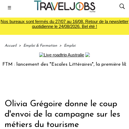
☰
Nos bureaux sont fermés du 27/07 au 16/08. Retour de la newsletter
quotidienne le 24/08/2026. Bel été !
Accueil
>
Emploi & Formation
>
Emploi
 lancement des "Escales Littéraires", la première librairie
Olivia Grégoire donne le coup
d'envoi de la campagne sur les
métiers du tourisme