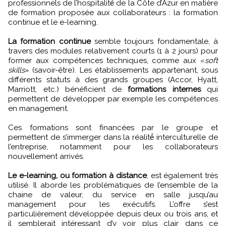
professionnels de l’hospitalité́ de la Côte d’Azur en matière
de formation proposée aux collaborateurs : la formation
continue et le e-learning.
La formation continue
semble toujours fondamentale, à
travers des modules relativement courts (1 à 2 jours) pour
former aux compétences techniques, comme aux «
soft
skills
» (savoir-être). Les établissements appartenant, sous
différents statuts à des grands groupes (Accor, Hyatt,
Marriott, etc.) bénéficient de
formations internes
qui
permettent de développer par exemple les compétences
en management.
Ces formations sont financées par le groupe et
permettent de s’immerger dans la réalité́ interculturelle de
l’entreprise, notamment pour les collaborateurs
nouvellement arrivés.
Le e-learning, ou formation à distance
, est également très
utilisé. Il aborde les problématiques de l’ensemble de la
chaine de valeur, du service en salle jusqu’au
management pour les exécutifs. L’offre s’est
particulièrement développée depuis deux ou trois ans, et
il semblerait intéressant d’y voir plus clair dans ce