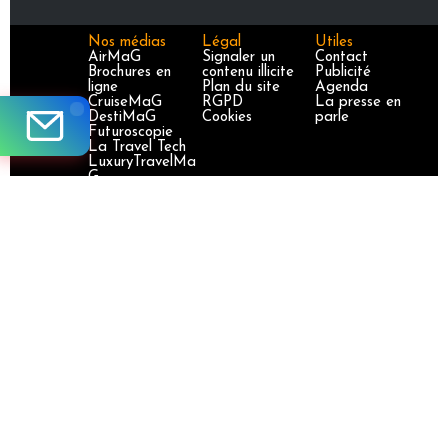
Nos médias
Légal
Utiles
AirMaG
Signaler un
Contact
Brochures en
contenu illicite
Publicité
ligne
Plan du site
Agenda
CruiseMaG
RGPD
La presse en
DestiMaG
Cookies
parle
Futuroscopie
La Travel Tech
LuxuryTravelMa
G
Partez en
France
TravelJobs
TravelManager
MaG
VoyageursMaG
Voyages
Responsables
Site certifié