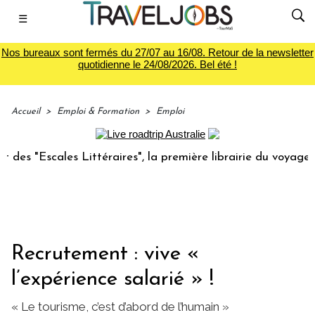
☰
Nos bureaux sont fermés du 27/07 au 16/08. Retour de la newsletter
quotidienne le 24/08/2026. Bel été !
Accueil
>
Emploi & Formation
>
Emploi
es Littéraires", la première librairie du voyage
Le groupe
Recrutement : vive «
l’expérience salarié » !
« Le tourisme, c’est d’abord de l’humain »