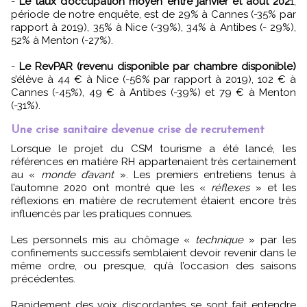
-
Le taux d’occupation moyen entre janvier et août 202
1,
période de notre enquête, est de 29% à Cannes (-35% par
rapport à 2019), 35% à Nice (-39%), 34% à Antibes (- 29%),
52% à Menton (-27%).
-
Le RevPAR (revenu disponible par chambre disponible)
s’élève à 44 € à Nice (-56% par rapport à 2019), 102 € à
Cannes (-45%), 49 € à Antibes (-39%) et 79 € à Menton
(-31%).
Une crise sanitaire devenue crise de recrutement
Lorsque le projet du CSM tourisme a été lancé, les
références en matière RH appartenaient très certainement
au «
monde d’avant
». Les premiers entretiens tenus à
l’automne 2020 ont montré que les «
réflexes
» et les
réflexions en matière de recrutement étaient encore très
influencés par les pratiques connues.
Les personnels mis au chômage «
technique
» par les
confinements successifs semblaient devoir revenir dans le
même ordre, ou presque, qu’à l’occasion des saisons
précédentes.
Rapidement des voix discordantes se sont fait entendre