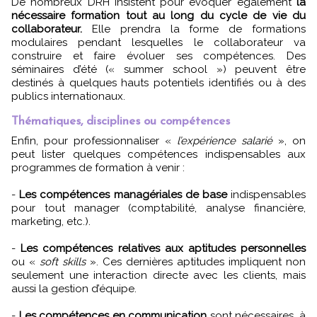
De nombreux DRH insistent pour évoquer également
la
nécessaire formation tout au long du cycle de vie du
collaborateur.
Elle prendra la forme de formations
modulaires pendant lesquelles le collaborateur va
construire et faire évoluer ses compétences. Des
séminaires d’été (« summer school ») peuvent être
destinés à quelques hauts potentiels identifiés ou à des
publics internationaux.
Thématiques, disciplines ou compétences
Enfin, pour professionnaliser «
l’expérience salarié
», on
peut lister quelques compétences indispensables aux
programmes de formation à venir :
-
Les compétences managériales de base
indispensables
pour tout manager (comptabilité, analyse financière,
marketing, etc.).
-
Les compétences relatives aux aptitudes personnelles
ou «
soft skills
». Ces dernières aptitudes impliquent non
seulement une interaction directe avec les clients, mais
aussi la gestion d’équipe.
-
Les compétences en communication
sont nécessaires, à