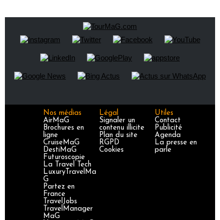
Nos médias
Légal
Utiles
AirMaG
Signaler un
Contact
Brochures en
contenu illicite
Publicité
ligne
Plan du site
Agenda
CruiseMaG
RGPD
La presse en
DestiMaG
Cookies
parle
Futuroscopie
La Travel Tech
LuxuryTravelMa
G
Partez en
France
TravelJobs
TravelManager
MaG