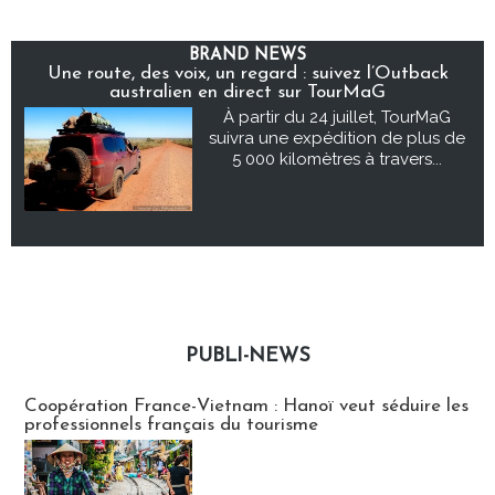
BRAND NEWS
Une route, des voix, un regard : suivez l’Outback
australien en direct sur TourMaG
À partir du 24 juillet, TourMaG
suivra une expédition de plus de
5 000 kilomètres à travers...
PUBLI-NEWS
Publi-news
Coopération France-Vietnam : Hanoï veut séduire les
professionnels français du tourisme