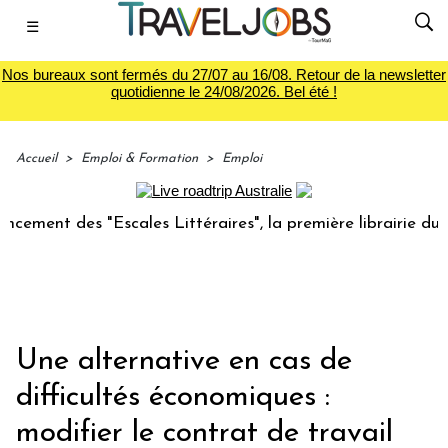
☰
Nos bureaux sont fermés du 27/07 au 16/08. Retour de la newsletter
quotidienne le 24/08/2026. Bel été !
Accueil
>
Emploi & Formation
>
Emploi
t des "Escales Littéraires", la première librairie du voyage
Une alternative en cas de
difficultés économiques :
modifier le contrat de travail