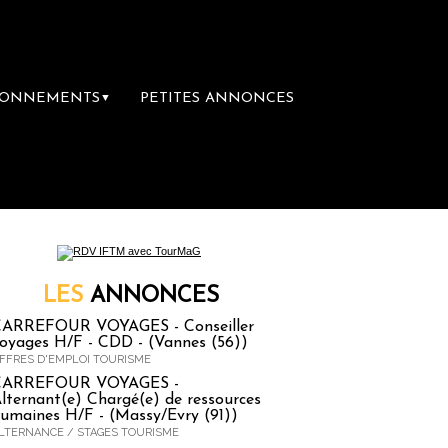
BONNEMENTS
PETITES ANNONCES
▼
mière librairie du voyage
Le groupe Sainte-C
LES
ANNONCES
ARREFOUR VOYAGES - Conseiller
oyages H/F - CDD - (Vannes (56))
FFRES D'EMPLOI TOURISME
CARREFOUR VOYAGES -
lternant(e) Chargé(e) de ressources
umaines H/F - (Massy/Evry (91))
LTERNANCE / STAGES TOURISME