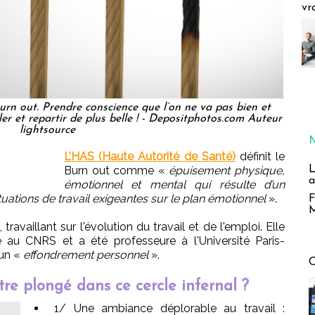
vr
urn out. Prendre conscience que l’on ne va pas bien et
ler et repartir de plus belle ! - Depositphotos.com Auteur
lightsource
L’HAS (Haute Autorité de Santé)
définit le
L
Burn out comme «
épuisement physique,
a
émotionnel et mental qui résulte d’un
uations de travail exigeantes sur le plan émotionnel
».
F
M
travaillant sur l'évolution du travail et de l'emploi. Elle
e au CNRS et a été professeure à l'Université Paris-
 un «
effondrement personnel
».
re plongé dans ce cercle infernal ?
1/ Une ambiance déplorable au travail :