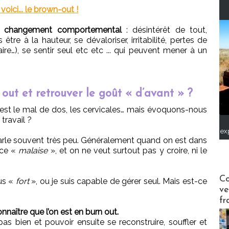
voici... le brown-out !
un changement comportemental
: désintérêt de tout,
tre à la hauteur, se dévaloriser, irritabilité, pertes de
e…), se sentir seul etc etc ... qui peuvent mener à un
out et retrouver le goût « d’avant » ?
 est le mal de dos, les cervicales… mais évoquons-nous
 travail ?
ex
arle souvent très peu. Généralement quand on est dans
 ce «
malaise
», et on ne veut surtout pas y croire, ni le
Publi-n
Co
us «
fort
», ou je suis capable de gérer seul. Mais est-ce
ve
fr
onnaître que l’on est en burn out.
s bien et pouvoir ensuite se reconstruire, souffler et