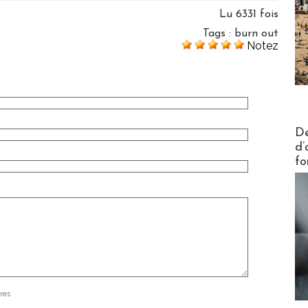
Lu 6331 fois
Tags
:
burn out
Notez
Actus V
De
d’
fo
res