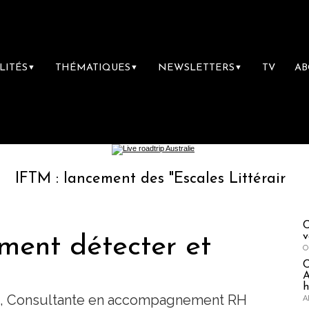
LITÉS
THÉMATIQUES
NEWSLETTERS
TV
A
▼
▼
▼
: lancement des "Escales Littéraires", la pre
C
v
ment détecter et
O
A
h
au, Consultante en accompagnement RH
A