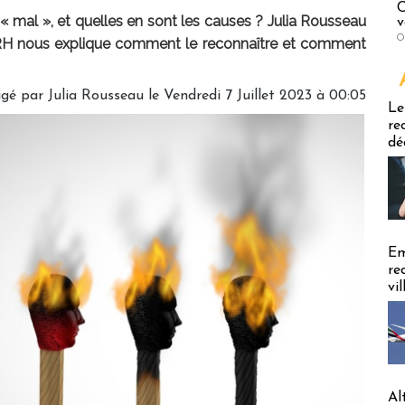
C
 mal », et quelles en sont les causes ? Julia Rousseau
v
O
 nous explique comment le reconnaître et comment
igé par
Julia Rousseau
le Vendredi 7 Juillet 2023 à 00:05
Emploi
Le
re
dé
Em
re
vi
Al