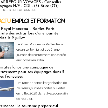
ARREFOUR VOYAGES - Conseiller
oyages H/F - CDI - (St Brice (77))
FFRES D'EMPLOI TOURISME
ACTU
EMPLOI ET FORMATION
 & Formation
 Royal Monceau – Raffles Paris
crute des extras lors d'une journée
diée le 9 juillet
Le Royal Monceau – Raffles Paris
organise, le 9 juillet 2026, une
journée de recrutement consacrée
aux postes en extra....
irates lance une campagne de
crutement pour ses équipages dans 5
lles françaises
Emirates annonce l'organisation de
plusieurs journées portes ouvertes
en juillet 2026 dans l'Hexagone afin
de recruter...
ternance : le tourisme prépare-t-il