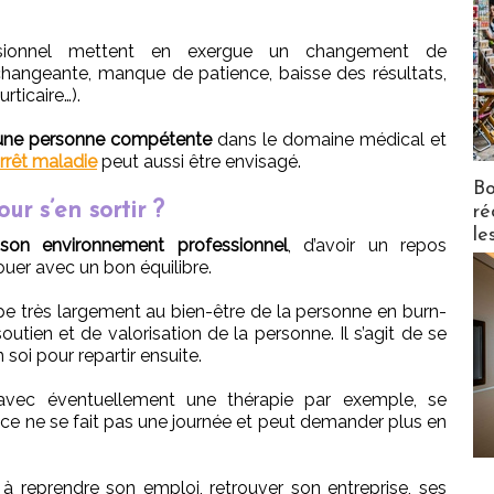
essionnel mettent en exergue un changement de
 changeante, manque de patience, baisse des résultats,
ticaire…).
r une personne compétente
dans le domaine médical et
arrêt maladie
peut aussi être envisagé.
Bo
ur s’en sortir ?
ré
le
son environnement professionnel
, d’avoir un repos
uer avec un bon équilibre.
cipe très largement au bien-être de la personne en burn-
ien et de valorisation de la personne. Il s’agit de se
 soi pour repartir ensuite.
avec éventuellement une thérapie par exemple, se
e ne se fait pas une journée et peut demander plus en
à reprendre son emploi, retrouver son entreprise, ses