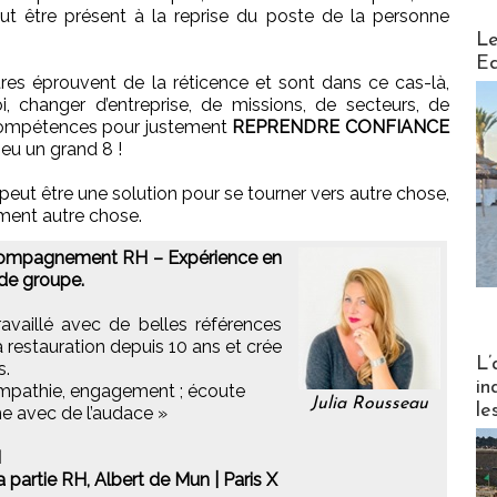
eut être présent à la reprise du poste de la personne
Distribu
Le
Ed
tres éprouvent de la réticence et sont dans ce cas-là,
, changer d’entreprise, de missions, de secteurs, de
e compétences pour justement
REPRENDRE CONFIANCE
eu un grand 8 !
t être une solution pour se tourner vers autre chose,
ement autre chose.
ccompagnement RH – Expérience en
 de groupe.
availlé avec de belles références
la restauration depuis 10 ans et crée
Partez
L’
s.
in
 empathie, engagement ; écoute
Julia Rousseau
le
e avec de l’audace »
H
a partie RH, Albert de Mun | Paris X