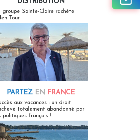
DISTRIBUTION
tion
 groupe Sainte-Claire rachète
en Tour
PARTEZ
EN
FRANCE
 en France
accès aux vacances : un droit
achevé totalement abandonné par
s politiques français !