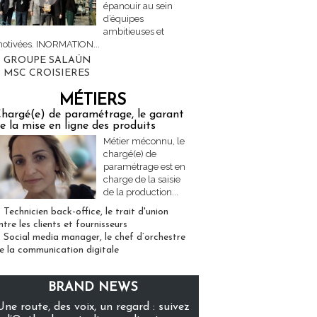
épanouir au sein
d’équipes
ambitieuses et
otivées. INORMATION...
GROUPE SALAÜN
MSC CROISIERES
MÉTIERS
hargé(e) de paramétrage, le garant
e la mise en ligne des produits
Métier méconnu, le
chargé(e) de
paramétrage est en
charge de la saisie
de la production...
Technicien back-office, le trait d'union
ntre les clients et fournisseurs
Social media manager, le chef d’orchestre
e la communication digitale
BRAND NEWS
Une route, des voix, un regard : suivez