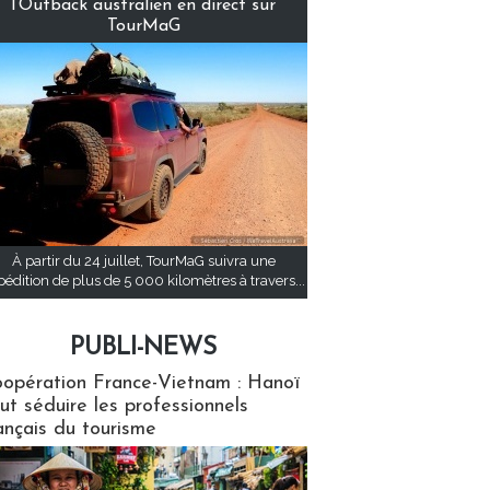
l’Outback australien en direct sur
TourMaG
À partir du 24 juillet, TourMaG suivra une
pédition de plus de 5 000 kilomètres à travers...
PUBLI-NEWS
ews
opération France-Vietnam : Hanoï
ut séduire les professionnels
ançais du tourisme