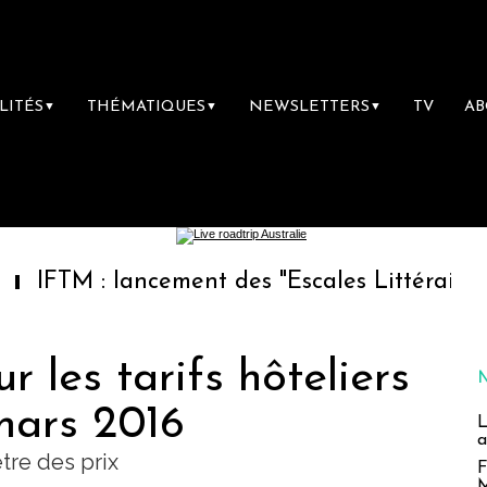
LITÉS
THÉMATIQUES
NEWSLETTERS
TV
A
▼
▼
▼
 : lancement des "Escales Littéraires", la pre
r les tarifs hôteliers
mars 2016
L
a
tre des prix
F
M