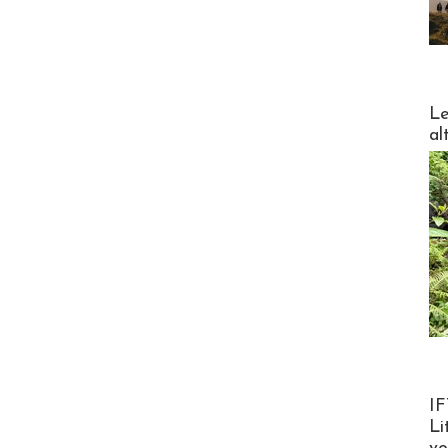
DESTI
Le
al
Product
IF
Li