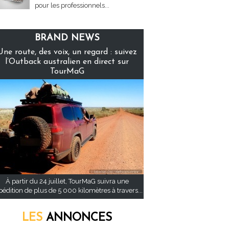
pour les professionnels...
BRAND NEWS
Une route, des voix, un regard : suivez
l’Outback australien en direct sur
TourMaG
À partir du 24 juillet, TourMaG suivra une
pédition de plus de 5 000 kilomètres à travers...
LES
ANNONCES