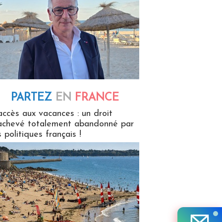
PARTEZ
EN
FRANCE
 en France
accès aux vacances : un droit
achevé totalement abandonné par
s politiques français !