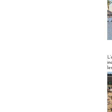
Partez
L’
in
le