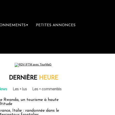
BONNEMENTS
PETITES ANNONCES
▼
mière librairie du voyage
Le groupe Saint
DERNIÈRE
HEURE
News
Les + lus
Les + commentés
e Rwanda, un tourisme à haute
ltitude
rance, Italie : randonnée dans le
ercantour frontalier