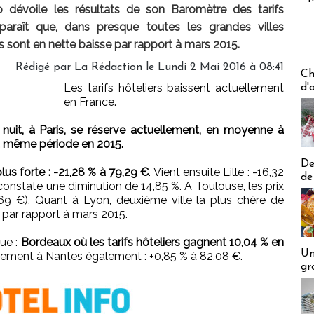
 dévoile les résultats de son Baromètre des tarifs
paraît que, dans presque toutes les grandes villes
els sont en nette baisse par rapport à mars 2015.
Rédigé par
La Rédaction
le Lundi 2 Mai 2016 à 08:41
Les off
Ch
Les tarifs hôteliers baissent actuellement
d'
en France.
 nuit, à Paris, se réserve actuellement, en moyenne à
la même période en 2015.
De
plus forte : -21,28 % à 79,29 €
. Vient ensuite Lille : -16,32
de
constate une diminution de 14,85 %. A Toulouse, les prix
9 €). Quant à Lyon, deuxième ville la plus chère de
% par rapport à mars 2015.
gue :
Bordeaux où les tarifs hôteliers gagnent 10,04 % en
Un
rement à Nantes également : +0,85 % à 82,08 €.
gr