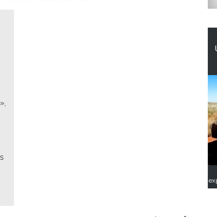
»,
ns
ex