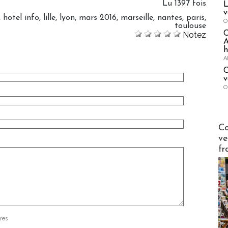
Lu 1397 fois
L
v
,
hotel info
,
lille
,
lyon
,
mars 2016
,
marseille
,
nantes
,
paris
,
O
toulouse
Notez
A
h
A
C
v
O
Publi-n
Co
ve
fr
res