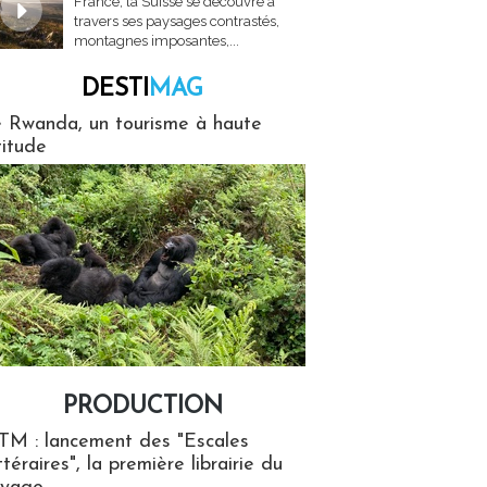
France, la Suisse se découvre à
travers ses paysages contrastés,
montagnes imposantes,...
DESTI
MAG
MAG
 Rwanda, un tourisme à haute
titude
PRODUCTION
ion
TM : lancement des "Escales
ttéraires", la première librairie du