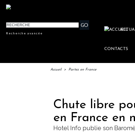
ACTUA
Recherche avancée
CONTACTS
Accueil
>
Partez en France
IFTM
Chute libre pou
en France en 
Hotel Info publie son Baromè