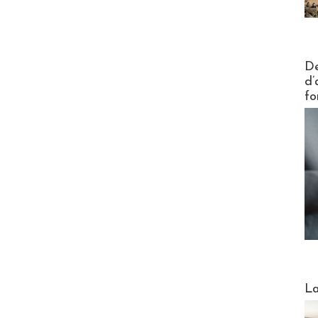
Actus V
De
d’
fo
Webinai
La