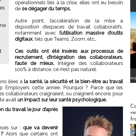
opérationnels liés à la crise, elles ont eu besoin
les
de
se dégager du temps.
Autre point, l’accélération de la mise à
sme
disposition d’espaces de travail collaboratifs,
notamment avec
l’utilisation massive d’outils
digitaux
, tels que Teams, Zoom, etc…
t
Ces outils ont été insérés aux processus de
recrutement, d’intégration des collaborateurs,
faute de mieux.
Intégrer des collaborateurs
100% à distance, ce n’est pas naturel.
ex
ions liées à
la santé, la sécurité et le bien-être au travail
 Employers cette année. Pourquoi ? Parce que les
es collaborateurs craignaient, ou craignent encore, pour
te avait
un impact sur leur santé psychologique.
Publi-n
Co
 du travail le jour d’après
ve
fr
nses sur :
que va devenir
 ?
Alors que certains ont