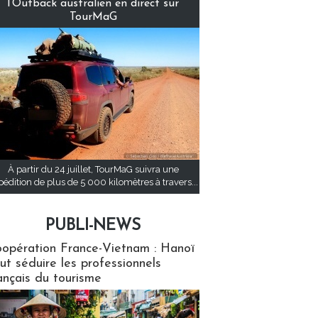
l’Outback australien en direct sur
TourMaG
À partir du 24 juillet, TourMaG suivra une
pédition de plus de 5 000 kilomètres à travers...
PUBLI-NEWS
ews
opération France-Vietnam : Hanoï
ut séduire les professionnels
ançais du tourisme