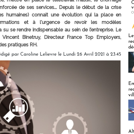
C
renforcée de ses services... Depuis le début de la crise
v
O
ces humaines) connait une évolution qui la place en
ormations et à l'urgence de revoir les modèles
 a su se rendre indispensable au sein de l’entreprise. Le
Emploi
Le
 Vincent Binetruy, Directeur France Top Employers,
re
 des pratiques RH.
dé
édigé par
Caroline Lelievre
le Lundi 26 Avril 2021 à 23:45
Em
re
vi
Al