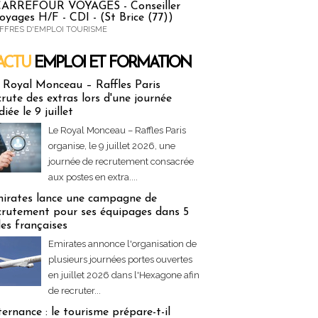
ARREFOUR VOYAGES - Conseiller
oyages H/F - CDI - (St Brice (77))
FFRES D'EMPLOI TOURISME
ACTU
EMPLOI ET FORMATION
 & Formation
 Royal Monceau – Raffles Paris
crute des extras lors d'une journée
diée le 9 juillet
Le Royal Monceau – Raffles Paris
organise, le 9 juillet 2026, une
journée de recrutement consacrée
aux postes en extra....
irates lance une campagne de
crutement pour ses équipages dans 5
lles françaises
Emirates annonce l'organisation de
plusieurs journées portes ouvertes
en juillet 2026 dans l'Hexagone afin
de recruter...
ternance : le tourisme prépare-t-il