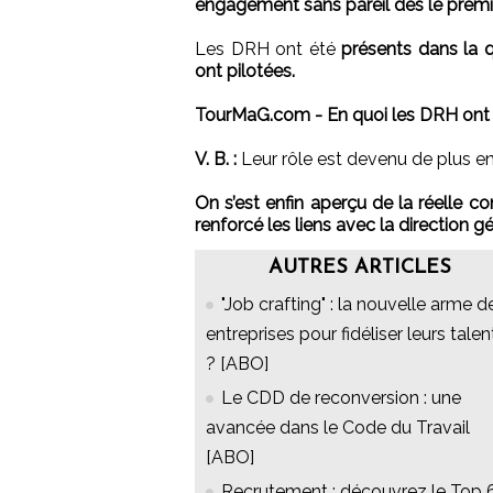
engagement sans pareil dès le premi
Les DRH ont été
présents dans la qu
ont pilotées.
TourMaG.com - En quoi les DRH ont u
V. B. :
Leur rôle est devenu de plus en 
On s’est enfin aperçu de la réelle con
renforcé les liens avec la direction g
AUTRES ARTICLES
"Job crafting" : la nouvelle arme d
entreprises pour fidéliser leurs talen
? [ABO]
Le CDD de reconversion : une
avancée dans le Code du Travail
[ABO]
Recrutement : découvrez le Top 