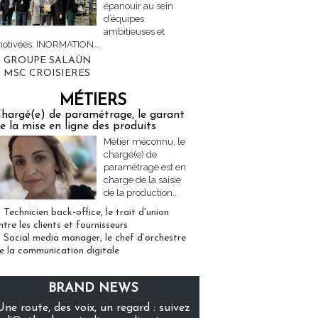
épanouir au sein
d’équipes
ambitieuses et
otivées. INORMATION...
GROUPE SALAÜN
MSC CROISIERES
MÉTIERS
hargé(e) de paramétrage, le garant
e la mise en ligne des produits
Métier méconnu, le
chargé(e) de
paramétrage est en
charge de la saisie
de la production...
Technicien back-office, le trait d'union
ntre les clients et fournisseurs
Social media manager, le chef d’orchestre
e la communication digitale
BRAND NEWS
Une route, des voix, un regard : suivez