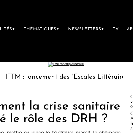
LITÉS
THÉMATIQUES
NEWSLETTERS
TV
A
▼
▼
▼
 lancement des "Escales Littéraires", la premi
C
v
ment la crise sanitaire
O
é le rôle des DRH ?
A
h
A
ace, mettre en place le télétravail massif, le chômage