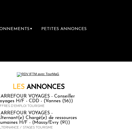
BONNEMENTS
PETITES ANNONCES
▼
ère librairie du voyage
Le groupe Sainte-Cl
LES
ANNONCES
ARREFOUR VOYAGES - Conseiller
oyages H/F - CDD - (Vannes (56))
FFRES D'EMPLOI TOURISME
CARREFOUR VOYAGES -
lternant(e) Chargé(e) de ressources
umaines H/F - (Massy/Evry (91))
LTERNANCE / STAGES TOURISME