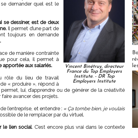
 se demander quel est le
i se dessiner, est de deux
ine.
Il permet d’une part de
sont toujours en demande
.
Bo
lace de manière contrainte
que pour cela, il permet à
ré
 apportée aux salariés.
le
Vincent Binétruy, directeur
France du Top Employers
Institute. - DR Top
u rôle du lieu de travail
Employers Institute
 de « produire », répond à
 permet, lui, d’apprendre ou de générer de la créativité
r faire avancer des projets.
de l’entreprise, et entendre :
« Ça tombe bien, je voulais
possible de le remplacer par du virtuel.
 le lien social
. C’est encore plus vrai dans le contexte