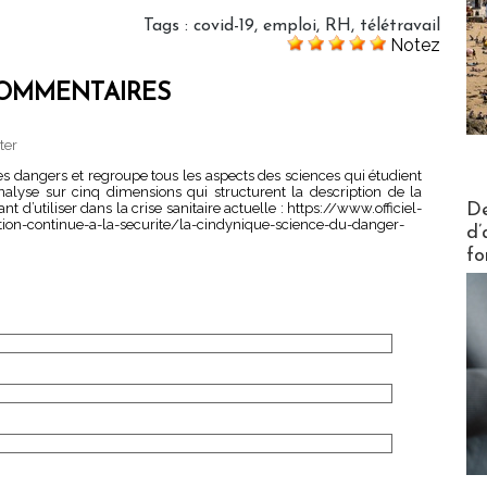
Tags
:
covid-19
,
emploi
,
RH
,
télétravail
Notez
OMMENTAIRES
ter
des dangers et regroupe tous les aspects des sciences qui étudient
nalyse sur cinq dimensions qui structurent la description de la
Actus V
nt d’utiliser dans la crise sanitaire actuelle : https://www.officiel-
De
ion-continue-a-la-securite/la-cindynique-science-du-danger-
d’
fo