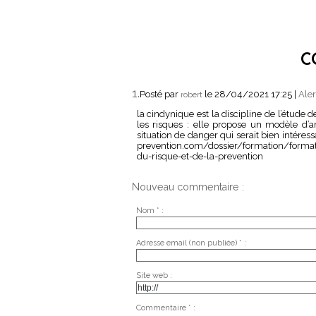
C
1.
Posté par
le 28/04/2021 17:25
|
Aler
robert
la cindynique est la discipline de l’étude 
les risques : elle propose un modèle d’a
situation de danger qui serait bien intéressa
prevention.com/dossier/formation/format
du-risque-et-de-la-prevention
Nouveau commentaire :
Nom * :
Adresse email (non publiée) * :
Site web :
Commentaire * :