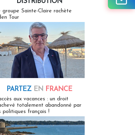
DISTRIBUTION
tion
 groupe Sainte-Claire rachète
en Tour
PARTEZ
EN
FRANCE
 en France
accès aux vacances : un droit
achevé totalement abandonné par
s politiques français !