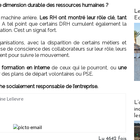
 dimension durable des ressources humaines ?
Distribu
Le
 machine arrière.
Les RH ont montré leur rôle clé, tant
Ed
.
A tel point que certains DRH cumulent également la
tion. C’est un signal fort.
isations, avec la disparition de certains métiers et
rise de conscience des collaborateurs sur leur rôle, leurs
nt pour suivre le mouvement.
a formation en interne
de ceux qui le pourront, ou
une
 des plans de départ volontaires ou PSE.
e socialement responsable de l’entreprise.
ine Lelievre
Partez
L’
in
le
Lu 4642 fois