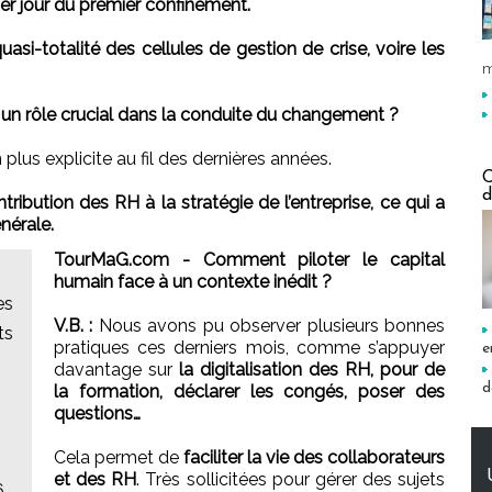
er jour du premier confinement.
asi-totalité des cellules de gestion de crise, voire les
m
n rôle crucial dans la conduite du changement ?
plus explicite au fil des dernières années.
C
d
tribution des RH à la stratégie de l’entreprise, ce qui a
énérale.
TourMaG.com - Comment piloter le capital
humain face à un contexte inédit ?
es
V.B. :
Nous avons pu observer plusieurs bonnes
ts
pratiques ces derniers mois, comme s’appuyer
e
davantage sur
la digitalisation des RH, pour de
d
la formation, déclarer les congés, poser des
questions…
Cela permet de
faciliter la vie des collaborateurs
et des RH
. Très sollicitées pour gérer des sujets
6