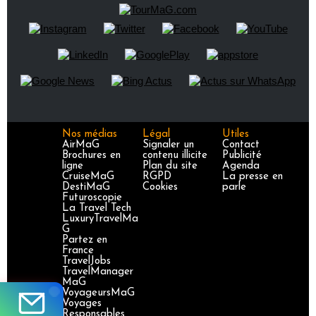
Nos médias
Légal
Utiles
AirMaG
Signaler un
Contact
Brochures en
contenu illicite
Publicité
ligne
Plan du site
Agenda
CruiseMaG
RGPD
La presse en
DestiMaG
Cookies
parle
Futuroscopie
La Travel Tech
LuxuryTravelMa
G
Partez en
France
TravelJobs
TravelManager
MaG
VoyageursMaG
Voyages
Responsables