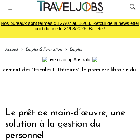
☰
Nos bureaux sont fermés du 27/07 au 16/08. Retour de la newsletter
quotidienne le 24/08/2026. Bel été !
Accueil
>
Emploi & Formation
>
Emploi
 des "Escales Littéraires", la première librairie du voyage
Le prêt de main-d’œuvre, une
solution à la gestion du
personnel