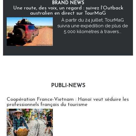
BRAND NEWS
Une route, des voix, un regard : suivez l’Outback
australien en direct sur TourMaG
À partir du 24 juillet, TourMaG
suivra une expédition de plus de
5 000 kilomètres à travers...
PUBLI-NEWS
Publi-news
Coopération France-Vietnam : Hanoï veut séduire les
professionnels français du tourisme