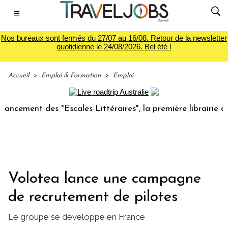
☰
Nos bureaux sont fermés du 27/07 au 16/08. Retour de la newsletter
quotidienne le 24/08/2026. Bel été !
Accueil
>
Emploi & Formation
>
Emploi
ent des "Escales Littéraires", la première librairie du voya
Volotea lance une campagne
de recrutement de pilotes
Le groupe se développe en France