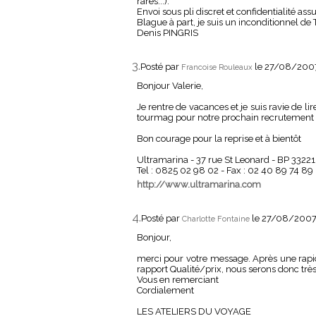
rares...).
Envoi sous pli discret et confidentialité assu
Blague à part, je suis un inconditionnel de
Denis PINGRIS
3.
Posté par
le 27/08/200
Francoise Rouleaux
Bonjour Valerie,
Je rentre de vacances et je suis ravie de l
tourmag pour notre prochain recrutement le
Bon courage pour la reprise et à bientôt
Ultramarina - 37 rue St Leonard - BP 3322
Tel : 0825 02 98 02 - Fax : 02 40 89 74 89
http://www.ultramarina.com
4.
Posté par
le 27/08/2007
Charlotte Fontaine
Bonjour,
merci pour votre message. Après une rapid
rapport Qualité/prix, nous serons donc trè
Vous en remerciant
Cordialement
LES ATELIERS DU VOYAGE