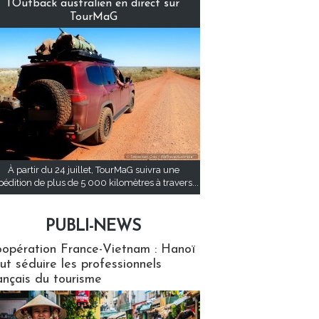
l’Outback australien en direct sur
TourMaG
À partir du 24 juillet, TourMaG suivra une
pédition de plus de 5 000 kilomètres à travers...
PUBLI-NEWS
ews
opération France-Vietnam : Hanoï
ut séduire les professionnels
ançais du tourisme