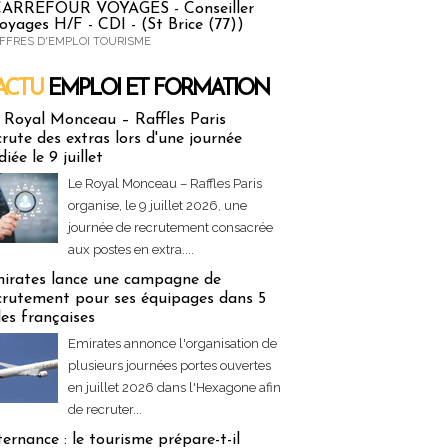
ARREFOUR VOYAGES - Conseiller
oyages H/F - CDI - (St Brice (77))
FFRES D'EMPLOI TOURISME
ACTU
EMPLOI ET FORMATION
 & Formation
 Royal Monceau – Raffles Paris
crute des extras lors d'une journée
diée le 9 juillet
Le Royal Monceau – Raffles Paris
organise, le 9 juillet 2026, une
journée de recrutement consacrée
aux postes en extra....
irates lance une campagne de
crutement pour ses équipages dans 5
lles françaises
Emirates annonce l'organisation de
plusieurs journées portes ouvertes
en juillet 2026 dans l'Hexagone afin
de recruter...
ternance : le tourisme prépare-t-il