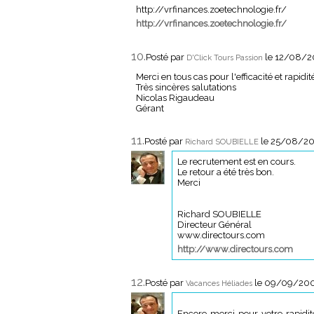
http://vrfinances.zoetechnologie.fr/
http://vrfinances.zoetechnologie.fr/
10.
Posté par
le 12/08/2
D'Click Tours Passion
Merci en tous cas pour l'efficacité et rapi
Très sincères salutations
Nicolas Rigaudeau
Gérant
11.
Posté par
le 25/08/20
Richard SOUBIELLE
Le recrutement est en cours.
Le retour a été très bon.
Merci
Richard SOUBIELLE
Directeur Général
www.directours.com
http://www.directours.com
12.
Posté par
le 09/09/20
Vacances Héliades
Encore merci pour votre rapidité 