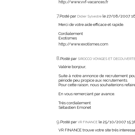
http://www.vvf-vacances.fr
7.
Posté par
le 27/08/2007 1
Didier Sylvestre
Merci de votre aide efficace et rapide.
Cordialement
Exotismes
http://www.exotismes.com
8.
Posté par
SIROCCO VOYAGES ET DECOUVERT
Valérie bonjour,
Suite à notre annonce de recrutement pour
période peu propice aux recrutements.
Pour cette raison, nous souhaiterions refa
En vous remerciant par avance.
Très cordialement
Sébastien Emonet
9.
Posté par
le 25/10/2007 15:
VR FINANCE
VR FINANCE trouve votre site trés interess