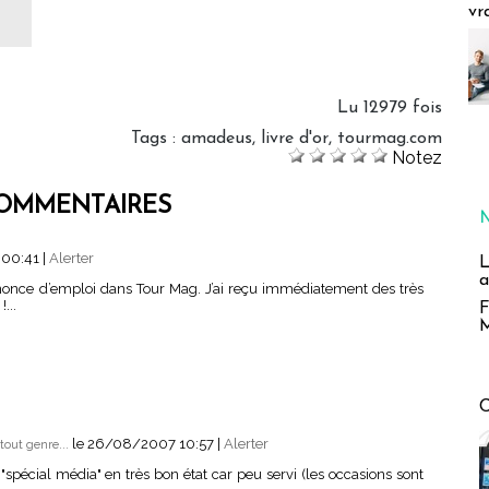
vr
Lu 12979 fois
Tags
:
amadeus
,
livre d'or
,
tourmag.com
Notez
OMMENTAIRES
 00:41
|
Alerter
L
a
nnonce d’emploi dans Tour Mag. J’ai reçu immédiatement des très
...
F
M
le 26/08/2007 10:57
|
Alerter
tout genre...
e "spécial média" en très bon état car peu servi (les occasions sont