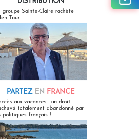
DISTRIBUTION
tion
 groupe Sainte-Claire rachète
en Tour
PARTEZ
EN
FRANCE
 en France
accès aux vacances : un droit
achevé totalement abandonné par
s politiques français !