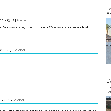
Distribu
Le
Ed
008 13:47
|
Alerter
dité : Nous avons reçu de nombreux CV et avons notre candidat.
08 14:51
|
Alerter
Partez
L’
in
le
08 21:48
|
Alerter
et votre efficacité, j’ai toujours beaucoup de plaisir à travailler