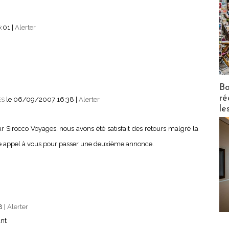
6:01
|
Alerter
Bo
ré
le 06/09/2007 16:38
|
Alerter
ES
le
 Sirocco Voyages, nous avons été satisfait des retours malgré la
ire appel à vous pour passer une deuxième annonce.
38
|
Alerter
ant