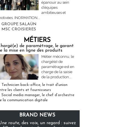
épanouir au sein
d’équipes
ambitieuses et
otivées. INORMATION...
GROUPE SALAÜN
MSC CROISIERES
MÉTIERS
hargé(e) de paramétrage, le garant
e la mise en ligne des produits
Métier méconnu, le
chargé(e) de
paramétrage est en
charge de la saisie
de la production...
Technicien back-office, le trait d'union
ntre les clients et fournisseurs
Social media manager, le chef d’orchestre
e la communication digitale
BRAND NEWS
Une route, des voix, un regard : suivez