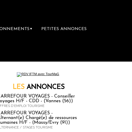
BONNEMENTS
PETITES ANNONCES
▼
remière librairie du voyage
Le groupe Sainte
LES
ANNONCES
ARREFOUR VOYAGES - Conseiller
oyages H/F - CDD - (Vannes (56))
FFRES D'EMPLOI TOURISME
CARREFOUR VOYAGES -
lternant(e) Chargé(e) de ressources
umaines H/F - (Massy/Evry (91))
LTERNANCE / STAGES TOURISME