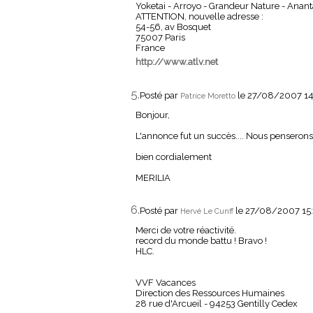
Yoketai - Arroyo - Grandeur Nature - Anant
ATTENTION, nouvelle adresse :
54-56, av Bosquet
75007 Paris
France
http://www.atlv.net
5.
Posté par
le 27/08/2007 14
Patrice Moretto
Bonjour,
L'annonce fut un succès.... Nous penserons
bien cordialement
MERILIA
6.
Posté par
le 27/08/2007 15
Hervé Le Cunff
Merci de votre réactivité.
record du monde battu ! Bravo !
HLC.
VVF Vacances
Direction des Ressources Humaines
28 rue d'Arcueil - 94253 Gentilly Cedex