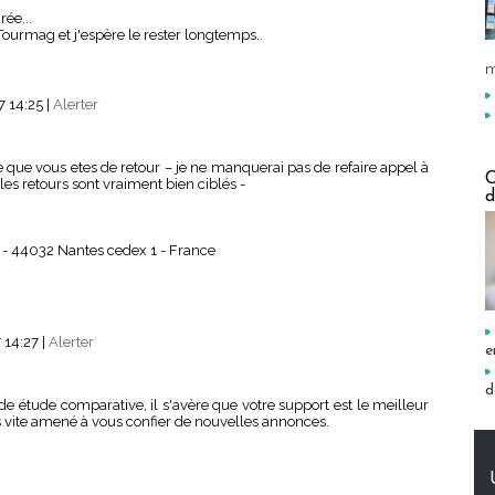
rée...
 Tourmag et j'espère le rester longtemps..
m
7 14:25
|
Alerter
ire que vous etes de retour – je ne manquerai pas de refaire appel à
C
s retours sont vraiment bien ciblés -
d
1 - 44032 Nantes cedex 1 - France
 14:27
|
Alerter
e
d
e étude comparative, il s'avère que votre support est le meilleur
s vite amené à vous confier de nouvelles annonces.