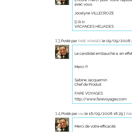
avec vous.
Jocelyne VILLECROZE
D.R.H
VACANCES HELIADES
13.
Posté par
le 09/09/2008 
FARE VOYAGES
Le candidat embauché a, en eff
Merci !!!
Sabine Jacquemin
Chef de Produit
FARE VOYAGES
http://www.farevoyages.com
14.
Posté par
le 16/09/2008 18:29
|
Ale
clio
Merci de votre efficacité.