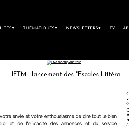
LITÉS
THÉMATIQUES
NEWSLETTERS
TV
A
▼
▼
▼
M : lancement des "Escales Littéraires", la p
C
v
O
A
à votre envie et votre enthousiasme de dire tout le bien
h
oi et de l'efficacité des annonces et du service
A