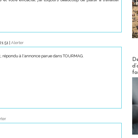
21:51
|
Alerter
et, répondu à l'annonce parue dans TOURMAG.
Actus V
De
d’
fo
rter