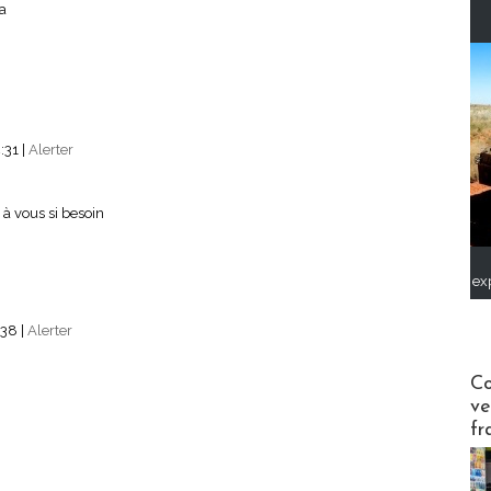
a
:31
|
Alerter
 à vous si besoin
ex
:38
|
Alerter
Publi-n
Co
ve
fr