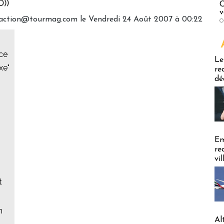
O))
C
v
daction@tourmag.com le Vendredi 24 Août 2007 à 00:22
O
nce
Emploi
Le
xe"
re
dé
Em
re
vi
t
n
Al