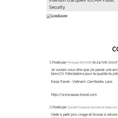
intention d'acquérir IDEMIA Public
Security
C
1.
Posté par
le 24/08/2007
Philippe RICHARD
Je voulais vous dire que j’ai passé une a
bons CV. Félicitations pour la qualité du job !
Easia Travel - Vietnam, Cambodia, Laos
http://www.easia-travel.com
2.
Posté par
Société Dupoual brosses et balais en 
Cède à petit prix cirage et brosse à reluir