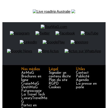
Nos médias
Légal
Utiles
AirMaG
Signaler un
Contact
Brochures en
contenu illicite
Publicité
ligne
Plan du site
Agenda
CruiseMaG
RGPD
La presse en
DestiMaG
Cookies
parle
Futuroscopie
La Travel Tech
LuxuryTravelMa
G
Partez en