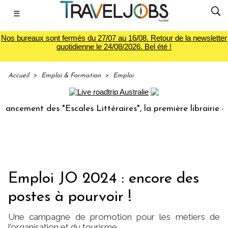
☰
Nos bureaux sont fermés du 27/07 au 16/08. Retour de la newsletter
quotidienne le 24/08/2026. Bel été !
Accueil
>
Emploi & Formation
>
Emploi
ment des "Escales Littéraires", la première librairie du vo
Emploi JO 2024 : encore des
postes à pourvoir !
Une campagne de promotion pour les métiers de
l’organisation et du tourisme