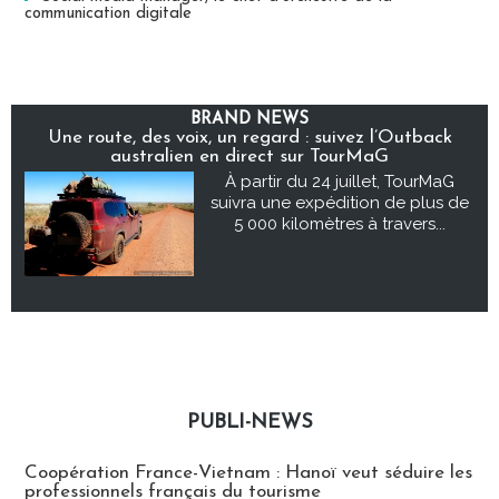
communication digitale
BRAND NEWS
Une route, des voix, un regard : suivez l’Outback
australien en direct sur TourMaG
À partir du 24 juillet, TourMaG
suivra une expédition de plus de
5 000 kilomètres à travers...
PUBLI-NEWS
Publi-news
Coopération France-Vietnam : Hanoï veut séduire les
professionnels français du tourisme