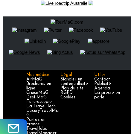
Nos médias
Légal
Utiles
AirMaG
Signaler un
Contact
Brochures en
contenu illicite
Publicité
ligne
Plan du site
Agenda
CruiseMaG
RGPD
La presse en
DestiMaG
Cookies
parle
Futuroscopie
La Travel Tech
LuxuryTravelMa
G
Partez en
France
TravelJobs
TravelManager