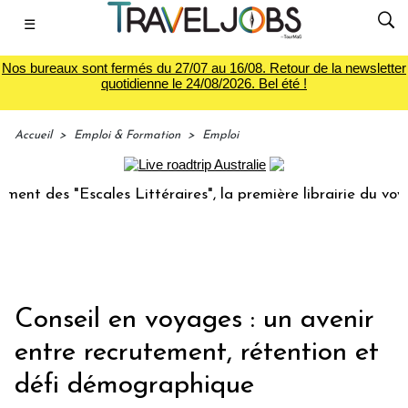
☰
Nos bureaux sont fermés du 27/07 au 16/08. Retour de la newsletter
quotidienne le 24/08/2026. Bel été !
Accueil
>
Emploi & Formation
>
Emploi
 "Escales Littéraires", la première librairie du voyage
Le
Conseil en voyages : un avenir
entre recrutement, rétention et
défi démographique