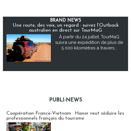
BRAND NEWS
Une route, des voix, un regard : suivez l’Outback
australien en direct sur TourMaG
À partir du 24 juillet, TourMaG
suivra une expédition de plus de
5 000 kilomètres à travers...
PUBLI-NEWS
Publi-news
Coopération France-Vietnam : Hanoï veut séduire les
professionnels français du tourisme