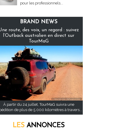
pour les professionnels...
BRAND NEWS
Une route, des voix, un regard : suivez
l’Outback australien en direct sur
TourMaG
À partir du 24 juillet, TourMaG suivra une
pédition de plus de 5 000 kilomètres à travers...
LES
ANNONCES