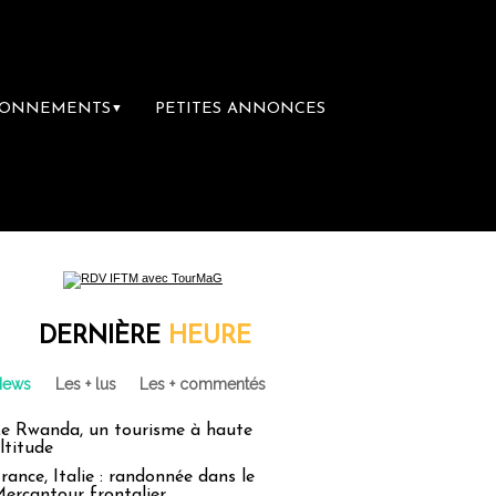
BONNEMENTS
PETITES ANNONCES
▼
ière librairie du voyage
Le groupe Sainte-
DERNIÈRE
HEURE
News
Les + lus
Les + commentés
e Rwanda, un tourisme à haute
ltitude
rance, Italie : randonnée dans le
ercantour frontalier