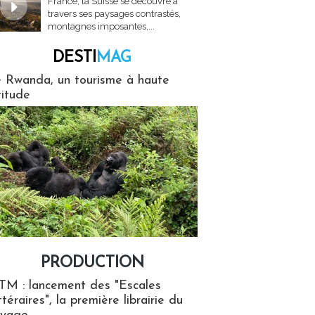
France, la Suisse se découvre à
travers ses paysages contrastés,
montagnes imposantes,...
DESTI
MAG
MAG
 Rwanda, un tourisme à haute
titude
PRODUCTION
ion
TM : lancement des "Escales
ttéraires", la première librairie du