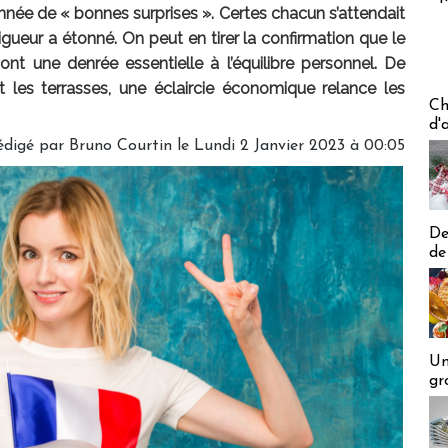
’année de « bonnes surprises ». Certes chacun s’attendait
gueur a étonné. On peut en tirer la confirmation que le
ont une denrée essentielle à l’équilibre personnel. De
 les terrasses, une éclaircie économique relance les
Les off
Ch
d'
édigé par
Bruno Courtin
le Lundi 2 Janvier 2023 à 00:05
De
de
Un
gr