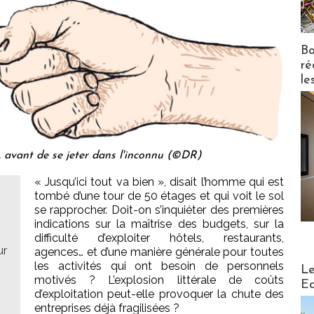
Bo
ré
le
n, avant de se jeter dans l'inconnu (©DR)
« Jusqu’ici tout va bien », disait l’homme qui est
tombé d’une tour de 50 étages et qui voit le sol
se rapprocher. Doit-on s’inquiéter des premières
indications sur la maîtrise des budgets, sur la
difficulté d’exploiter hôtels, restaurants,
ur
agences… et d’une manière générale pour toutes
les activités qui ont besoin de personnels
Distribu
Le
motivés ? L’explosion littérale de coûts
Ed
d’exploitation peut-elle provoquer la chute des
entreprises déjà fragilisées ?