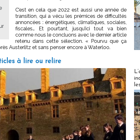
e
C’est en cela que 2022 est aussi une année de
transition, qui a vécu les prémices de difficultés
annoncées : énergétiques, climatiques, sociales,
ur
fiscales… Et pourtant, jusqu’ici tout va bien
comme nous le concluons avec le dernier article
retenu dans cette sélection. « Pourvu que ça
près Austerlitz et sans penser encore à Waterloo.
cles à lire ou relire
Partez
L’
in
le