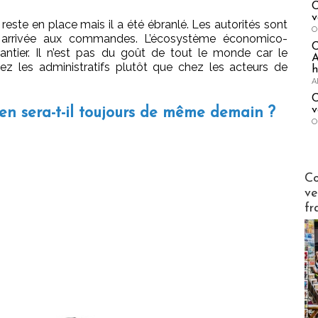
C
v
 reste en place mais il a été ébranlé. Les autorités sont
O
r arrivée aux commandes. L’écosystème économico-
hantier. Il n’est pas du goût de tout le monde car le
A
ez les administratifs plutôt que chez les acteurs de
h
A
C
v
 en sera-t-il toujours de même demain ?
O
Publi-n
Co
ve
fr