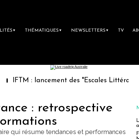
LITÉS
THÉMATIQUES
NEWSLETTERS
TV
A
▼
▼
▼
 lancement des "Escales Littéraires", la prem
ance : retrospective
formations
L
a
itraire qui résume tendances et performances
F
M