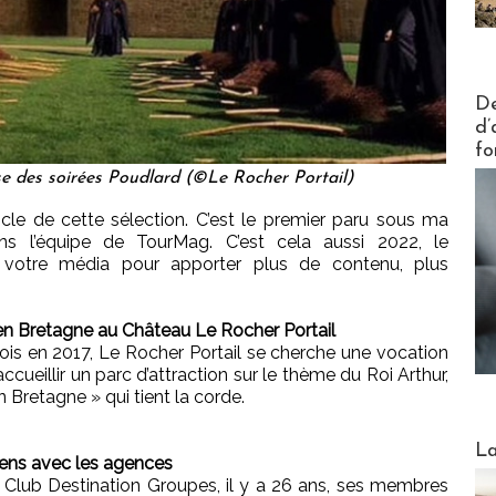
Actus V
De
d’
fo
se des soirées Poudlard (©Le Rocher Portail)
rticle de cette sélection. C’est le premier paru sous ma
s l’équipe de TourMag. C’est cela aussi 2022, le
 votre média pour apporter plus de contenu, plus
er en Bretagne au Château Le Rocher Portail
fois en 2017, Le Rocher Portail se cherche une vocation
ccueillir un parc d’attraction sur le thème du Roi Arthur,
 Bretagne » qui tient la corde.
Webinai
La
iens avec les agences
 Club Destination Groupes, il y a 26 ans, ses membres