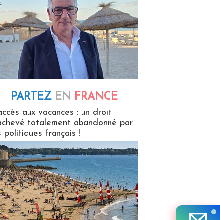
PARTEZ
EN
FRANCE
 en France
accès aux vacances : un droit
achevé totalement abandonné par
s politiques français !