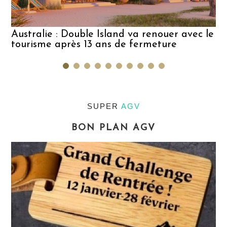
Australie : Double Island va renouer avec le
tourisme après 13 ans de fermeture
SUPER
AGV
BON PLAN AGV
e
Q
u
n
C
v