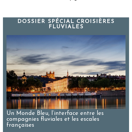
DOSSIER SPÉCIAL CROISIÈRES
FLUVIALES
l
C
C
t
Un Monde Bleu, l’interface entre les
compagnies fluviales et les escales
françaises