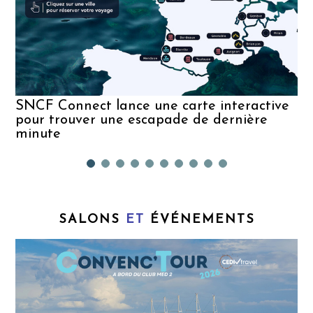
SNCF Connect lance une carte interactive
pour trouver une escapade de dernière
minute
SALONS
ET
ÉVÉNEMENTS
T
s
G
u
L