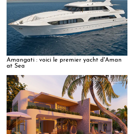
à
R
é
Amangati : voici le premier yacht d'Aman
at Sea