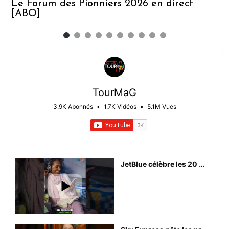
Le Forum des Pionniers 2026 en direct
[ABO]
L