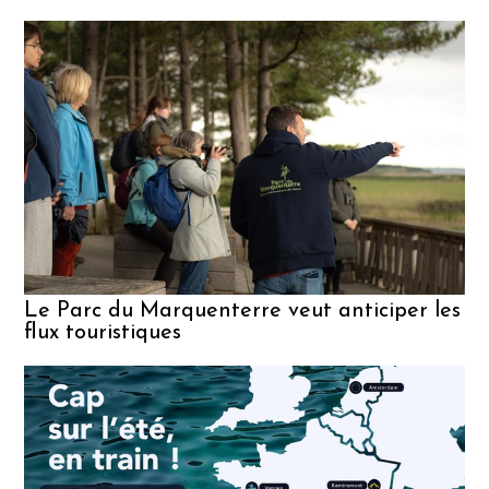
M
C
d
Le Parc du Marquenterre veut anticiper les
flux touristiques