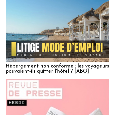
V
p
d
P
t
Hébergement non conforme : les voyageurs
pouvaient-ils quitter l'hôtel ? [ABO]
p
M
t