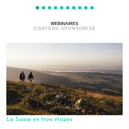
WEBINAIRES
CONTENU SPONSORISÉ
W
e
I
W
T
La Suisse en trois étapes
L