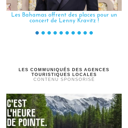
Les Bahamas offrent des places pour un
concert de Lenny Kravitz !
LES COMMUNIQUÉS DES AGENCES
TOURISTIQUES LOCALES
CONTENU SPONSORISÉ
F
p
T
es
l