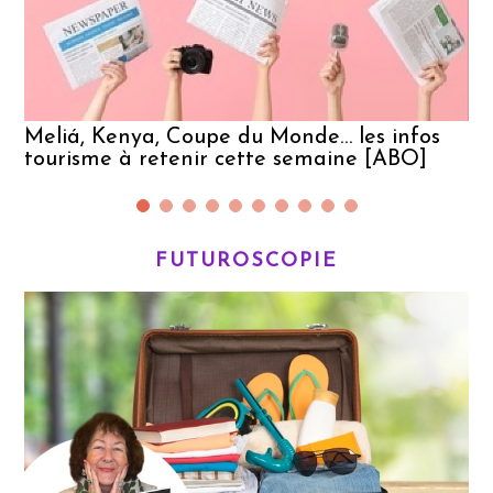
Meliá, Kenya, Coupe du Monde… les infos
tourisme à retenir cette semaine [ABO]
FUTUROSCOPIE
K
T
s