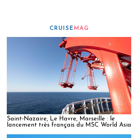
CRUISE
MAG
S
p
e
C
Saint-Nazaire, Le Havre, Marseille : le
lancement très français du MSC World Asia