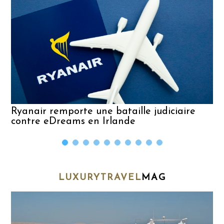
Ryanair remporte une bataille judiciaire
contre eDreams en Irlande
LUXURYTRAVEL
MAG
A
p
d