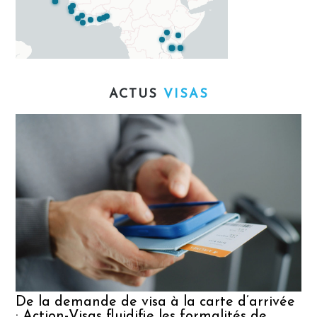
ACTUS
VISAS
E
s
V
m
De la demande de visa à la carte d’arrivée
: Action-Visas fluidifie les formalités de