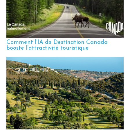
e
Comment l’IA de Destination Canada
booste l’attractivité touristique
b
C
p