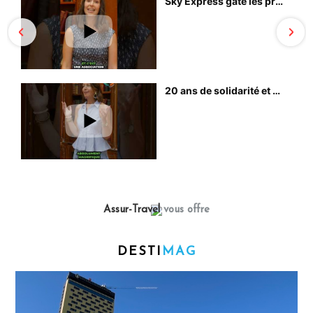
Assur-Travel
vous offre
DESTI
MAG
à